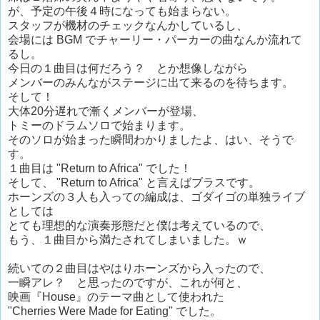
が、予定の午後４時になっても始まらない。
スタッフが機材のチェックなんかしているし、
会場には BGM でチャーリー・パーカーの曲なんか流れて
るし。
今日の１曲目は何だろう？ とか想像しながら
メンバーのみんながステージに出て来るのを待ちます。
そして！
大体20分遅れで漸くメンバーが登場、
トミーのドラムソロで始まります。
そのソロが始まった瞬間わかりましたよ、はい、そうで
す。
１曲目は "Return to Africa" でした！
そして、 "Return to Africa" と言えばブラスです。
ホーンズの３人も入っての編成は、ゴダイゴの単独ライブ
としては
とても理想的な演奏形態だと僕は考えているので、
もう、１曲目から満たされてしまいました。ｗ
続いての２曲目はやはりホーンズから入ったので、
一瞬アレ？ と思ったのですが、これが何と、
映画『House』のテーマ曲として使われた
"Cherries Were Made for Eating" でした。