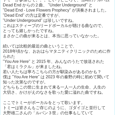
Dead End からの２曲、 "Under Underground" と
"Dead End - Love Flowers Prophecy" が演奏されました。
"Dead End" の方は定番ですが、
"Under Underground" は珍しいですね。
これはスティーブのリードボーカルが聴ける曲なので、
とっても嬉しかったですね。
まさかこの曲が来るとは、本当に思っていなかった。
続いては比較的最近の曲ということで、
2018年頃かな、おおはらマタニティクリニックのために作
られた
"You Are Here" と 2015 年、みんなのうたで放送された
「君はミラクル」が来ましたね。
若い人たちは寧ろこちらの方が馴染みがあるのかも？
僕は "You Are Here" は 2023 年の秦野の時に初めて聞いて
知った次第なのですが。
どちらもこの世に生まれて来る一人一人の生命、人生の
大切さ、かけがえのなさを歌った愛に溢れた曲ですね。
ここでトミーがボーカルをとって歌います。
トミーは皆さんもご存じのように、ゴダイゴと並行して
大野雄二さんの「ルパン３世」の仕事もしていて