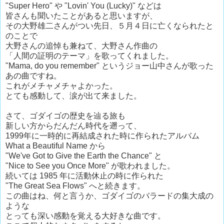
"Super Hero" や "Lovin' You (Lucky)" などは
皆さんも聞いたことがあると思いますが、
その大野雄二さんがつい先日、５月４日に亡くなられたと
のことで
大野さんの追悼も兼ねて、大野さん作曲の
「人間の証明のテーマ」を歌ってくれました。
"Mama, do you remember" というジョー山中さんが歌った
あの曲ですね。
これがメチャメチャよかった。
とても感動して、涙が出て来ました。
さて、ゴダイゴの歴史を辿る旅も
新しい方からだんだん時代を遡って、
1999年に一時的に再結成された時に作られたアルバム
What a Beautiful Name から
"We've Got to Give the Earth the Chance" と
"Nice to See you Once More" が歌われました。
続いては 1985 年に活動休止の時に作られた
"The Great Sea Flows" へと続きます。
この曲はね、何と言うか、ゴダイゴのバラードの集大成の
ような
とっても深い感動を覚える大好きな曲です。