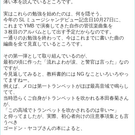
薄い本を読んでいるところです。
実はこれらの勉強を始めたのは、何を隠そう、
今年の SL ミュージシャンデビュー記念日10月27日に、
これまで YMB で演奏してきた自作の管弦楽曲集を
３枚目のアルバムとして出す予定だからなのです。
一通りのお勉強を終わって、今はこれまでに書いた曲の
編曲を全て見直しているところです。
その第一弾として取り組んでいるのが、
最初の頃に作った「流れよわが涙、と警官は言った」なの
ですが、
今見返してみると、教科書的には NG なこといろいろやっ
てますねー。
例えば、メロは第一トランペットがほぼ最高音域で鳴らし
てて、
当時恐らくご自身がトランペットを吹かれる本田春菊さん
が、
「この高域でトランペットを吹かされるのは辛い〜」
と仰ってましたが、実際、初心者向けの注意事項集とも言
うべき
ゴードン・ヤコブさんの本によると、