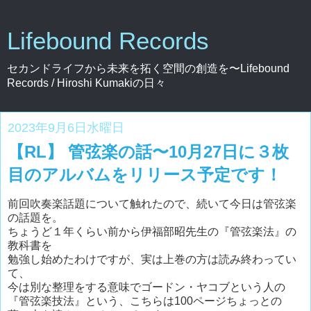
Lifebound Records
セカンドライフから未来を拓く空間の創造を〜Lifebound
Records / Hiroshi Kumakiの日々
2023年9月6日水曜日
【RL】 管弦楽の話〜10月27日に３枚
目のアルバムをリリース予定です！
前回吹奏楽話題について触れたので、続いて今日は管弦楽
の話題を。
ちょうど１年くらい前から伊福部昭先生の『管弦楽法』の
教科書を
勉強し始めたわけですが、実は上巻の方は読み終わってい
て、
今は別な整理をする意味でゴードン・ヤコブという人の
『管弦楽技法』という、こちらは100ページちょっとの