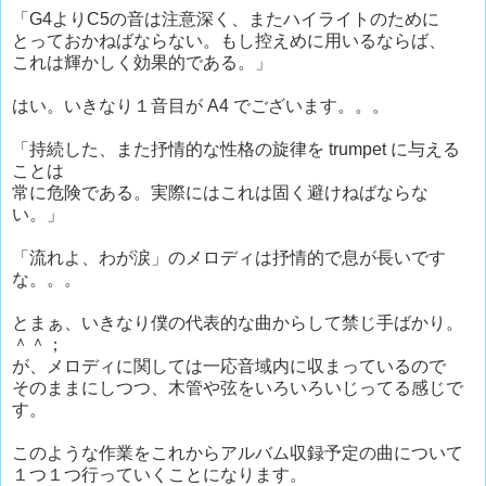
「G4よりC5の音は注意深く、またハイライトのために
とっておかねばならない。もし控えめに用いるならば、
これは輝かしく効果的である。」
はい。いきなり１音目が A4 でございます。。。
「持続した、また抒情的な性格の旋律を trumpet に与える
ことは
常に危険である。実際にはこれは固く避けねばならな
い。」
「流れよ、わが涙」のメロディは抒情的で息が長いです
な。。。
とまぁ、いきなり僕の代表的な曲からして禁じ手ばかり。
＾＾；
が、メロディに関しては一応音域内に収まっているので
そのままにしつつ、木管や弦をいろいろいじってる感じで
す。
このような作業をこれからアルバム収録予定の曲について
１つ１つ行っていくことになります。