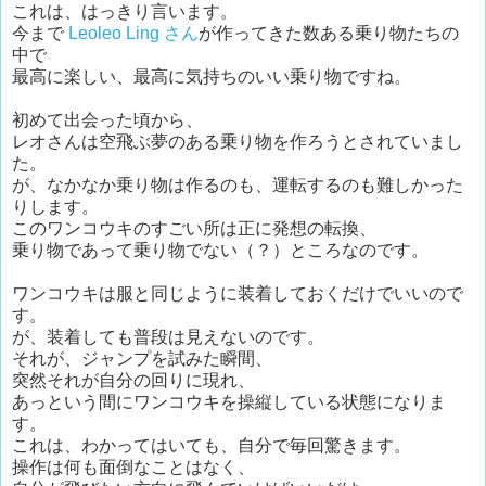
これは、はっきり言います。
今まで
Leoleo Ling さん
が作ってきた数ある乗り物たちの
中で
最高に楽しい、最高に気持ちのいい乗り物ですね。
初めて出会った頃から、
レオさんは空飛ぶ夢のある乗り物を作ろうとされていまし
た。
が、なかなか乗り物は作るのも、運転するのも難しかった
りします。
このワンコウキのすごい所は正に発想の転換、
乗り物であって乗り物でない（？）ところなのです。
ワンコウキは服と同じように装着しておくだけでいいので
す。
が、装着しても普段は見えないのです。
それが、ジャンプを試みた瞬間、
突然それが自分の回りに現れ、
あっという間にワンコウキを操縦している状態になりま
す。
これは、わかってはいても、自分で毎回驚きます。
操作は何も面倒なことはなく、