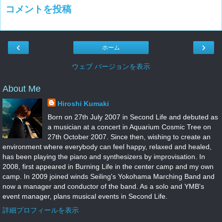
コメントを投稿
‹
›
ホーム
ウェブ バージョンを表示
About Me
Hiroshi Kumaki
Born on 27th July 2007 in Second Life and debuted as
a musician at a concert in Aquarium Cosmic Tree on
27th October 2007. Since then, wishing to create an
environment where everybody can feel happy, relaxed and healed,
has been playing the piano and synthesizers by improvisation. In
2008, first appeared in Burning Life in the center camp and my own
camp. In 2009 joined winds Seiling's Yokohama Marching Band and
now a manager and conductor of the band. As a solo and YMB's
event manager, plans musical events in Second Life.
詳細プロフィールを表示