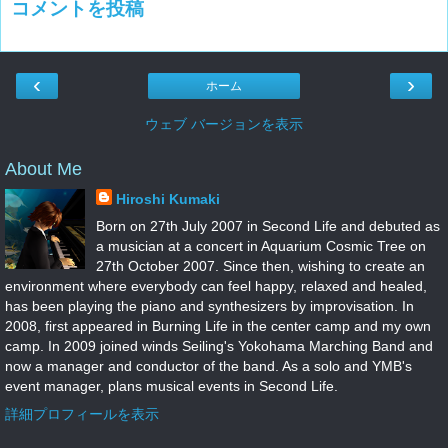
コメントを投稿
‹
›
ホーム
ウェブ バージョンを表示
About Me
Hiroshi Kumaki
Born on 27th July 2007 in Second Life and debuted as
a musician at a concert in Aquarium Cosmic Tree on
27th October 2007. Since then, wishing to create an
environment where everybody can feel happy, relaxed and healed,
has been playing the piano and synthesizers by improvisation. In
2008, first appeared in Burning Life in the center camp and my own
camp. In 2009 joined winds Seiling's Yokohama Marching Band and
now a manager and conductor of the band. As a solo and YMB's
event manager, plans musical events in Second Life.
詳細プロフィールを表示