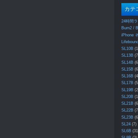
カテ
24時間
Burn2 / B
iPhone
Lifebo
SL10B
(1
SL13B
(7
SL14B
(6
SL15B
(6
SL16B
(4
SL17B
(5
SL19B
(2
SL20B
(1
SL21B
(6
SL22B
(7
SL23B
(6
SL24
(7)
SL6B
(31
SL8B
(3)