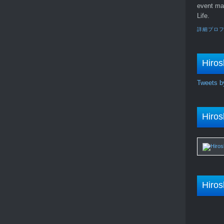
event ma
Life.
詳細プロ
Hiros
Tweets b
Hiros
Hiros