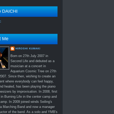
o DAICHI
c
t Me
HIROSHI KUMAKI
Born on 27th July 2007 in
Second Life and debuted as a
musician at a concert in
Aquarium Cosmic Tree on 27th
007. Since then, wishing to create an
ent where everybody can feel happy,
nd healed, has been playing the piano
esizers by improvisation. In 2008, first
in Burning Life in the center camp and
amp. In 2009 joined winds Seiling's
 Marching Band and now a manager
uctor of the band. As a solo and YMB's