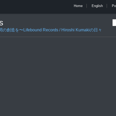
Home
English
Po
s
ifebound Records / Hiroshi Kumakiの日々