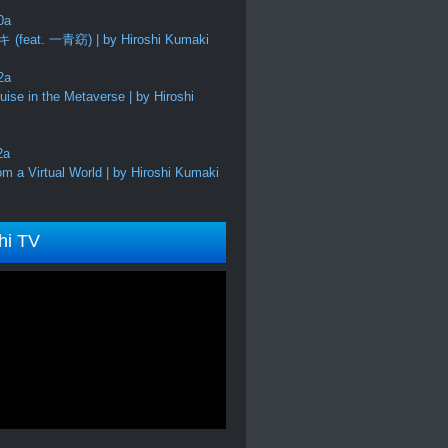
feat. 一青窈) | by Hiroshi Kumaki
ise in the Metaverse | by Hiroshi
m a Virtual World | by Hiroshi Kumaki
hi TV