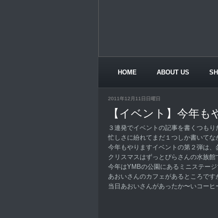
HOME
ABOUT US
S
CONTACT US
2011年12月11日日曜日
【イベント】今年も
３連発でイベントの記事を書くつもり
忙しさに紛れてまだ１つしか書いてな
今年もやりますイベントの第２弾は、
クリスマスはずっとぴらさんの水族館
今年はYMBの公園にあるミニステー
あおいさんのカフェがあるところです
当日あおいさんがあったか〜いコーヒ