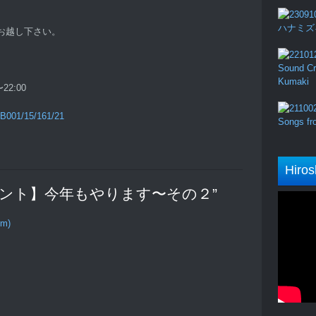
ハナミズキ (
お越し下さい。
Sound Cru
Kumaki
22:00
YMB001/15/161/21
Songs fro
Hiros
 “【イベント】今年もやります〜その２”
om)