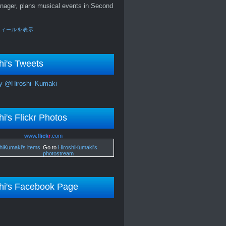
nager, plans musical events in Second
フィールを表示
hi's Tweets
y @Hiroshi_Kumaki
hi's Flickr Photos
www.
flick
r
.com
Go to
HiroshiKumaki's
photostream
hi's Facebook Page