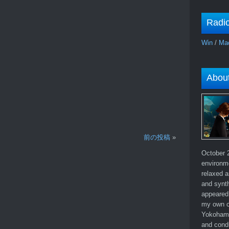
Radi
Win
/
Ma
Abou
前の投稿
»
October 2
environm
relaxed a
and synth
appeared 
my own c
Yokohama
and cond