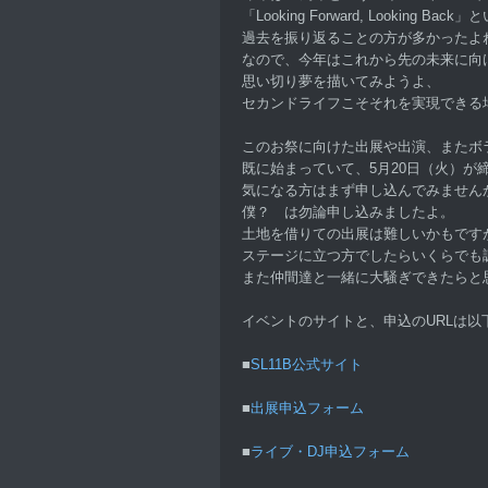
「Looking Forward, Looking 
過去を振り返ることの方が多かったよ
なので、今年はこれから先の未来に向
思い切り夢を描いてみようよ、
セカンドライフこそそれを実現できる
このお祭に向けた出展や出演、またボ
既に始まっていて、5月20日（火）が
気になる方はまず申し込んでみません
僕？ は勿論申し込みましたよ。
土地を借りての出展は難しいかもです
ステージに立つ方でしたらいくらでも
また仲間達と一緒に大騒ぎできたらと
イベントのサイトと、申込のURLは以
■
SL11B公式サイト
■
出展申込フォーム
■
ライブ・DJ申込フォーム