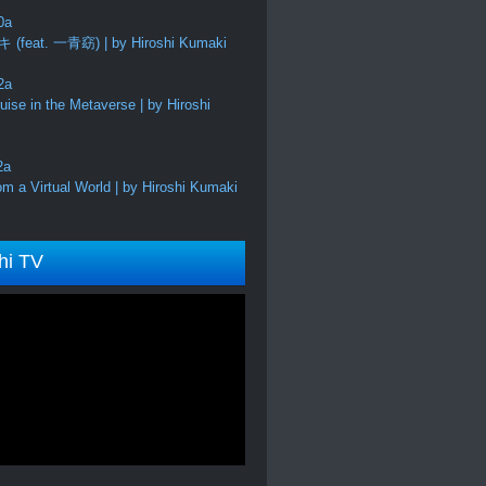
feat. 一青窈) | by Hiroshi Kumaki
ise in the Metaverse | by Hiroshi
m a Virtual World | by Hiroshi Kumaki
hi TV