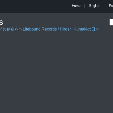
Home
English
Po
s
ifebound Records / Hiroshi Kumakiの日々