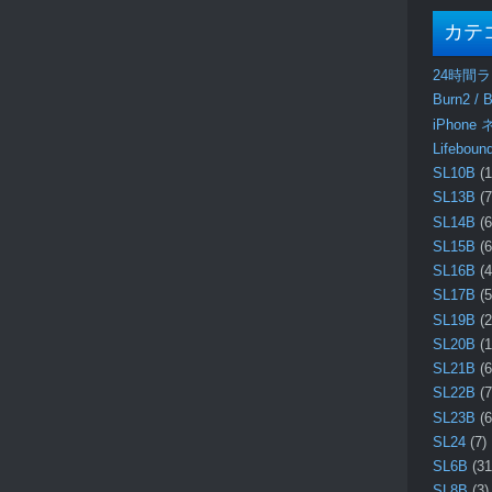
カテ
24時間
Burn2 / B
iPhone
Lifebo
SL10B
(1
SL13B
(7
SL14B
(6
SL15B
(6
SL16B
(4
SL17B
(5
SL19B
(2
SL20B
(1
SL21B
(6
SL22B
(7
SL23B
(6
SL24
(7)
SL6B
(31
SL8B
(3)