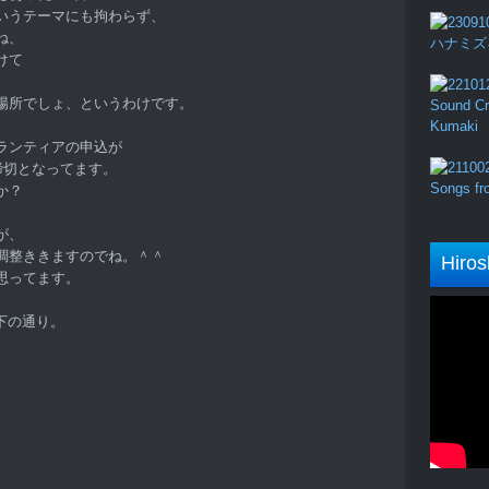
Back」というテーマにも拘わらず、
ね、
ハナミズキ (
けて
場所でしょ、というわけです。
Sound Cru
Kumaki
ランティアの申込が
締切となってます。
Songs fro
か？
が、
調整ききますのでね。＾＾
Hiros
思ってます。
下の通り。