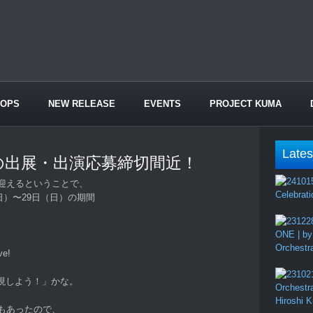
HOPS
NEW RELEASE
EVENTS
PROJECT KUMA
Lates
Bの出展・出演応募締切間近！
を迎えるということで、
Celebrati
（日）〜29日（日）の期間
ONE | by
Orchestr
ve!
現しよう！」かな。
Orchestr
Hiroshi 
もあったので、