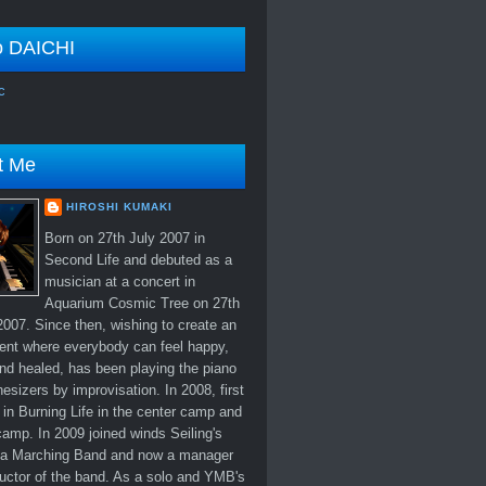
o DAICHI
c
t Me
HIROSHI KUMAKI
Born on 27th July 2007 in
Second Life and debuted as a
musician at a concert in
Aquarium Cosmic Tree on 27th
007. Since then, wishing to create an
ent where everybody can feel happy,
nd healed, has been playing the piano
esizers by improvisation. In 2008, first
in Burning Life in the center camp and
amp. In 2009 joined winds Seiling's
 Marching Band and now a manager
uctor of the band. As a solo and YMB's