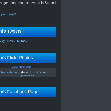
nager, plans musical events in Second
フィールを表示
hi's Tweets
y @Hiroshi_Kumaki
hi's Flickr Photos
www.
flick
r
.com
Go to
HiroshiKumaki's
photostream
hi's Facebook Page