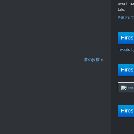
event ma
Life.
詳細プロ
Hiros
Tweets b
前の投稿
»
Hiros
Hiros