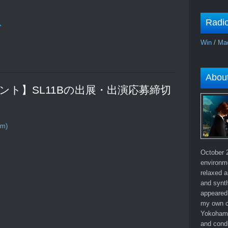
Radi
ム
Win
/
Ma
Abou
 “【イベント】SL11Bの出展・出演応募締切
om)
October 2
environm
relaxed a
and synth
appeared 
my own c
Yokohama
and cond