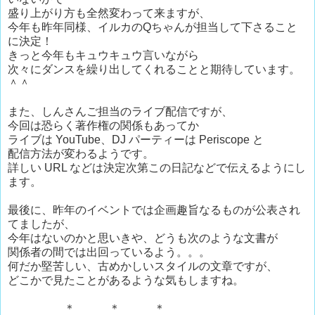
盛り上がり方も全然変わって来ますが、
今年も昨年同様、イルカのQちゃんが担当して下さること
に決定！
きっと今年もキュウキュウ言いながら
次々にダンスを繰り出してくれることと期待しています。
＾＾
また、しんさんご担当のライブ配信ですが、
今回は恐らく著作権の関係もあってか
ライブは YouTube、DJ パーティーは Periscope と
配信方法が変わるようです。
詳しい URL などは決定次第この日記などで伝えるようにし
ます。
最後に、昨年のイベントでは企画趣旨なるものが公表され
てましたが、
今年はないのかと思いきや、どうも次のような文書が
関係者の間では出回っているよう。。。
何だか堅苦しい、古めかしいスタイルの文章ですが、
どこかで見たことがあるような気もしますね。
＊ ＊ ＊