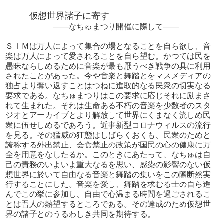
仮想世界諸子に寄す
——なちゅまつり開催に際して——
ＳＩＭは万人によって集合の場となることを自ら欲し、音
楽は万人によって愛されることを自ら望む。かつては民を
愚昧ならしめるために音楽が最も厭うべき戦争の具に利用
されたことがあった。今や音楽と舞踏とをマスメディアの
独占より奪い返すことはつねに進取的なる民衆の切実なる
要求である。なちゅまつりはこの要求に応じそれに励まさ
れて生まれた。それは生命ある不朽の音楽を少数者のスタ
ジオとアーカイブとより解放して世界にくまなく流しめ民
衆に伍せしめるであろう。近事新型コロナウィルスの流行
を見る。その猛威の狂態はしばらくおくも、民衆のためと
誇称する外出禁止、会食禁止の政策が国民の心の健康に万
全を用意をなしたるか。このときにあたって、なちゅは自
己の責務のいよいよ重大なるを思い、感染の影響のない仮
想世界に於いて自由なる音楽と舞踏の集いをこの際断然実
行することにした。音楽を愛し、舞踏を求むる士の自ら進
んでこの挙に参加し、自由で心温まる時間を過ごされるこ
とは吾人の熱望するところである。その達成のため仮想世
界の諸子とのうるわしき共同を期待する。