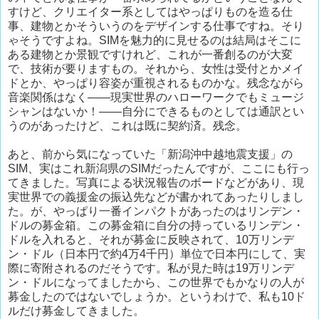
すけど、クリエイター系としてはやっぱりものを造る仕
事、建物とかそういうのをデザインする仕事ですね。そり
ゃそうですよね。SIMを魅力的に見せるのは結局はそこに
ある建物とか景観ですけれど、これが一番創るのが大変
で、技術が要りますもの。それから、女性は受付とかメイ
ドとか、やっぱり容姿が重視されるものかな。残念ながら
音楽関係はなく——現実世界のハローワークでもミュージ
シャンはないか！——自分にできるものとしては通訳とい
うのがあったけど、これは既に契約済。残念。
あと、前から気になっていた「新潟沖中越地震支援」の
SIM、実はこれ新潟県のSIMだったんですが、ここにも行っ
てきました。写真による状況報告のボードなどがあり、現
実世界での義援金の振込先などが書かれてあったりしまし
た。が、やっぱり一番インパクトがあったのはリンデン・
ドルの募金箱。この募金箱に自分の持っているリンデン・
ドルを入れると、それが募金に反映されて、10万リンデ
ン・ドル（日本円で約4万4千円）単位で日本円にして、実
際に寄附されるのだそうです。私が見た時は19万リンデ
ン・ドルになってましたから、この世界でもかなりの人が
募金したのではないでしょうか。というわけで、私も10ド
ルだけ募金してきました。