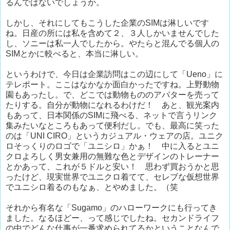
るんではないでしょうか。
しかし、それにしてもこうした企業のSIMは淋しいです
ね。日産の所には私を含めて２、３人しかいませんでした
し、ソニーは私一人でしたから。やたらと混んでる個人の
SIMとかに較べると、本当に淋しい。
というわけで、今日は企業訪問はこの辺にして「Ueno」に
テレポート。ここはなかなか面白かったですね。上野動物
園もあったし。で、どこでは動物もののアバターを売って
たりする。自分が動物になれるわけだ！ あと、観光案内
もあって、日本関係のSIMに飛べる、ネットで言うリンク
集みたいなところもあって便利だし。でも、最高に笑った
のは「UNI CIRO」というカジュアル・ウェアの店。ユニク
ロそっくりのロゴで「ユニシロ」かぁ！ 中に入るとユニ
クロよろしく男女兼用の無難な色とデザインのトレーナー
とかあって、これが５ドルと安い！ 思わず買おうかと思
ったけど、現実世界でユニクロ着てて、セレブな仮想世界
でユニシロ着るのもなぁ、とやめました。（笑
それから有名な「Sugamo」のハローワークにも行ってき
ました。なるほどー、って感じでしたね。セカンドライフ
の中でどんな仕事が一番求められてるかということなんで