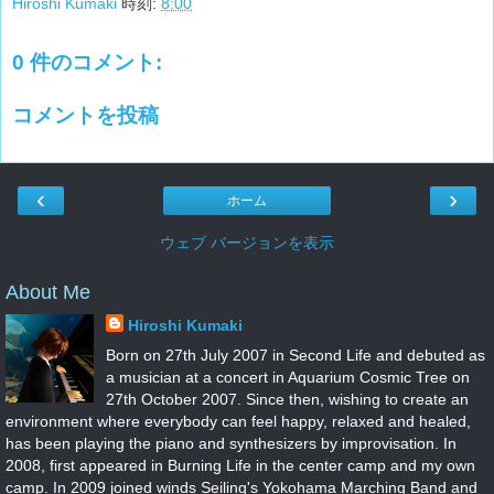
Hiroshi Kumaki
時刻:
8:00
0 件のコメント:
コメントを投稿
‹
›
ホーム
ウェブ バージョンを表示
About Me
Hiroshi Kumaki
Born on 27th July 2007 in Second Life and debuted as
a musician at a concert in Aquarium Cosmic Tree on
27th October 2007. Since then, wishing to create an
environment where everybody can feel happy, relaxed and healed,
has been playing the piano and synthesizers by improvisation. In
2008, first appeared in Burning Life in the center camp and my own
camp. In 2009 joined winds Seiling's Yokohama Marching Band and