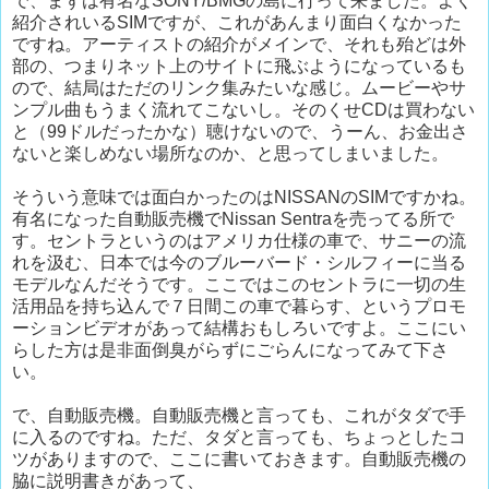
で、まずは有名なSONY/BMGの島に行って来ました。よく
紹介されいるSIMですが、これがあんまり面白くなかった
ですね。アーティストの紹介がメインで、それも殆どは外
部の、つまりネット上のサイトに飛ぶようになっているも
ので、結局はただのリンク集みたいな感じ。ムービーやサ
ンプル曲もうまく流れてこないし。そのくせCDは買わない
と（99ドルだったかな）聴けないので、うーん、お金出さ
ないと楽しめない場所なのか、と思ってしまいました。
そういう意味では面白かったのはNISSANのSIMですかね。
有名になった自動販売機でNissan Sentraを売ってる所で
す。セントラというのはアメリカ仕様の車で、サニーの流
れを汲む、日本では今のブルーバード・シルフィーに当る
モデルなんだそうです。ここではこのセントラに一切の生
活用品を持ち込んで７日間この車で暮らす、というプロモ
ーションビデオがあって結構おもしろいですよ。ここにい
らした方は是非面倒臭がらずにごらんになってみて下さ
い。
で、自動販売機。自動販売機と言っても、これがタダで手
に入るのですね。ただ、タダと言っても、ちょっとしたコ
ツがありますので、ここに書いておきます。自動販売機の
脇に説明書きがあって、