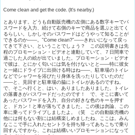
Come clean and get the code. (It's nearby.)
とあります。どうも自動販売機の左側にある数字キーでパ
スワードを入力、続けて右側のキーで商品を選ぶと出てく
るらしい。しかしそのパスワードはどうやって知ることが
できるのか——。"Come clean?"——きれいになって戻っ
てきて下さい、ということでしょう？ この説明書きは先
程のプロモーション・ビデオと連動していて、７日間車で
過ごした人の絵が出ていました。プロモーション・ビデオ
で彼は、とにかく匂いには気を付けないとと——特に彼女
と一緒にドライブに出掛ける時はね——、駐車場のトイレ
などでシャワーを浴びたり身体を洗ったりしていたのだ
——と、見回すと駐車場の脇にトイレがあるのですね。
で、そこへ行くと、はい、ありましたありました。トイレ
の落書きがパスワードだったのです！ で、そこに書いて
あったパスワードを入力、自分の好きな色のキーを押す
と、ドカン！と車が落ちてきました。この後は勿論、この
車に乗ってドライブしましたよ。（笑 この自動販売機の
他には何もない割には結構楽しめましたね、ここは。みん
なここで手に入れたセントラを持ち帰ってあちこちで乗り
回すんですから、これは結構いいプロモーションになって