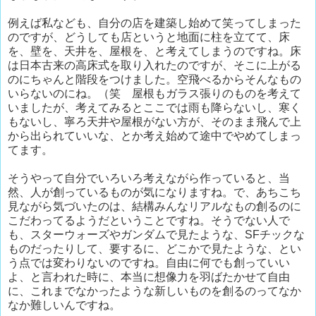
例えば私なども、自分の店を建築し始めて笑ってしまった
のですが、どうしても店というと地面に柱を立てて、床
を、壁を、天井を、屋根を、と考えてしまうのですね。床
は日本古来の高床式を取り入れたのですが、そこに上がる
のにちゃんと階段をつけました。空飛べるからそんなもの
いらないのにね。（笑 屋根もガラス張りのものを考えて
いましたが、考えてみるとここでは雨も降らないし、寒く
もないし、寧ろ天井や屋根がない方が、そのまま飛んで上
から出られていいな、とか考え始めて途中でやめてしまっ
てます。
そうやって自分でいろいろ考えながら作っていると、当
然、人が創っているものが気になりますね。で、あちこち
見ながら気づいたのは、結構みんなリアルなもの創るのに
こだわってるようだということですね。そうでない人で
も、スターウォーズやガンダムで見たような、SFチックな
ものだったりして、要するに、どこかで見たような、とい
う点では変わりないのですね。自由に何でも創っていい
よ、と言われた時に、本当に想像力を羽ばたかせて自由
に、これまでなかったような新しいものを創るのってなか
なか難しいんですね。