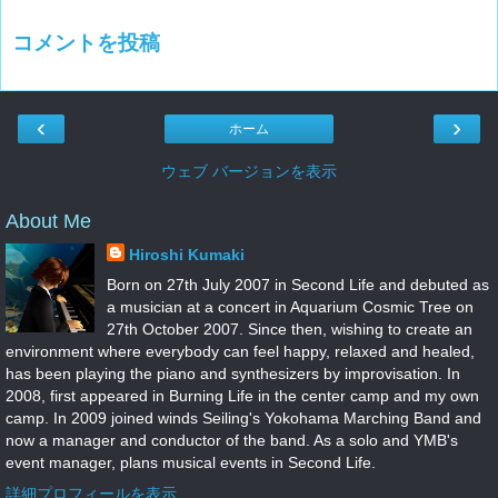
コメントを投稿
‹
›
ホーム
ウェブ バージョンを表示
About Me
Hiroshi Kumaki
Born on 27th July 2007 in Second Life and debuted as
a musician at a concert in Aquarium Cosmic Tree on
27th October 2007. Since then, wishing to create an
environment where everybody can feel happy, relaxed and healed,
has been playing the piano and synthesizers by improvisation. In
2008, first appeared in Burning Life in the center camp and my own
camp. In 2009 joined winds Seiling's Yokohama Marching Band and
now a manager and conductor of the band. As a solo and YMB's
event manager, plans musical events in Second Life.
詳細プロフィールを表示