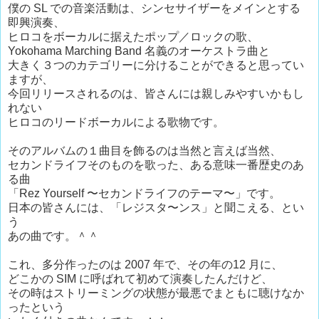
僕の SL での音楽活動は、シンセサイザーをメインとする
即興演奏、
ヒロコをボーカルに据えたポップ／ロックの歌、
Yokohama Marching Band 名義のオーケストラ曲と
大きく３つのカテゴリーに分けることができると思ってい
ますが、
今回リリースされるのは、皆さんには親しみやすいかもし
れない
ヒロコのリードボーカルによる歌物です。
そのアルバムの１曲目を飾るのは当然と言えば当然、
セカンドライフそのものを歌った、ある意味一番歴史のあ
る曲
「Rez Yourself 〜セカンドライフのテーマ〜」です。
日本の皆さんには、「レジスタ〜ンス」と聞こえる、とい
う
あの曲です。＾＾
これ、多分作ったのは 2007 年で、その年の12 月に、
どこかの SIM に呼ばれて初めて演奏したんだけど、
その時はストリーミングの状態が最悪でまともに聴けなか
ったという