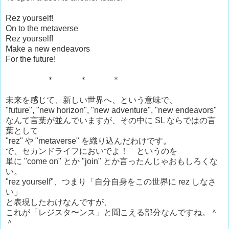
Rez yourself!
On to the metaverse
Rez yourself!
Make a new endeavors
For the future!
＊ ＊ ＊
未来を感じて、新しい世界へ、という意味で、
"future", "new horizon", "new adventure", "new endeavors"
なんて言葉が並んでいますが、その中に SL ならではの言
葉として
"rez" や "metaverse" を織り込んだわけです。
で、セカンドライフにおいでよ！ というのを
単に "come on" とか "join" とか言ったんじゃおもしろくな
い。
"rez yourself"、つまり「自分自身をこの世界に rez しなさ
い」
と表現したわけなんですが、
これが「レジスタ〜ンス」と聞こえる部分なんですね。＾
＾