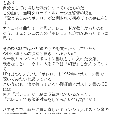
もあり、
自分としては得した気分になっていたものだ。
この曲は、当時クロード・ルルーシュ監督の映画
『愛と哀しみのボレロ』が公開されて初めてその存在を知
り、
カッコイイ曲だ！ と思い、レコードが欲しかったのだ。
そう、ミュンシュのこの『ボレロ』も迫力があったように
思う。
その後 CD ではパリ管のものを買ったりしていたが、
今回小澤さんの演奏と聴き比べるために
今一度ミュンシュのボストン響版も手に入れた次第。
残念なことに、今手に入る CD は『幻想』しか入ってなく
て、
LP には入っていた『ボレロ』も1962年のボストン響で
聴いてみたいと思っている。
というのも、僕が持っている小澤征爾／ボストン響の CD
には
何と『ボレロ』が一緒に収録されているからだ。
『ボレロ』でも師弟対決をしてみたいではないか！
さてそこで、新たに買い直したミュンシュ／ボストン響の