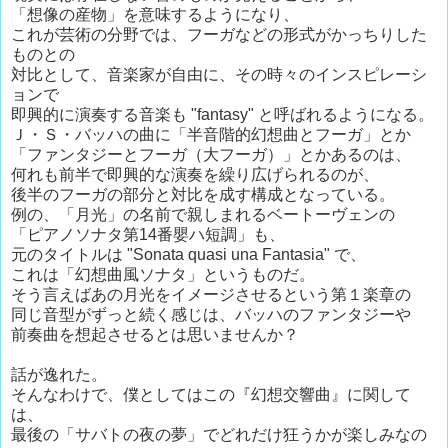
「想像の産物」を意味するようになり、
これが芸術の分野では、フーガなどの形式がかっちりした
ものとの
対比として、音楽家が自由に、その時々のインスピレーシ
ョンで
即興的に演奏する音楽も "fantasy" と呼ばれるようになる。
Ｊ・Ｓ・バッハの曲に「半音階的幻想曲とフーガ」とか
「ファンタジーとフーガ（大フーガ）」とかあるのは、
何れも前半で即興的な演奏を繰り広げられるのが、
後半のフーガの部分と対比を成す構成となっている。
例の、「月光」の名前で親しまれるベートーヴェンの
「ピアノソナタ第14番嬰ハ短調」も、
元のタイトルは "Sonata quasi una Fantasia" で、
これは「幻想曲風ソナタ」というものだ。
そう言えばあの月光をイメージさせるという第１楽章の
同じ音型がずっと続く感じは、バッハのファンタジーや
前奏曲を想起させるとは思いませんか？
話が逸れた。
そんなわけで、僕としてはこの『幻想交響曲』に関して
は、
最後の「サバトの夜の夢」でどれだけ狂うかが楽しみなの