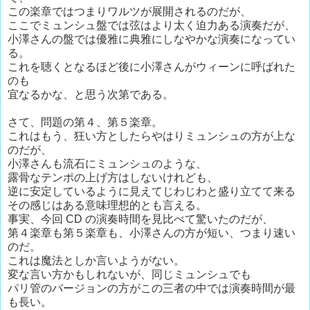
この楽章ではつまりワルツが展開されるのだが、
ここでミュンシュ盤では弦はより太く迫力ある演奏だが、
小澤さんの盤では優雅に典雅にしなやかな演奏になってい
る。
これを聴くとなるほど後に小澤さんがウィーンに呼ばれた
のも
宜なるかな、と思う次第である。
さて、問題の第４、第５楽章。
これはもう、狂い方としたらやはりミュンシュの方が上な
のだが、
小澤さんも流石にミュンシュのような、
露骨なテンポの上げ方はしないけれども、
逆に安定しているように見えてじわじわと盛り立てて来る
その感じはある意味理想的とも言える。
事実、今回 CD の演奏時間を見比べて驚いたのだが、
第４楽章も第５楽章も、小澤さんの方が短い、つまり速い
のだ。
これは魔法としか言いようがない。
変な言い方かもしれないが、同じミュンシュでも
パリ管のバージョンの方がこの三者の中では演奏時間が最
も長い。