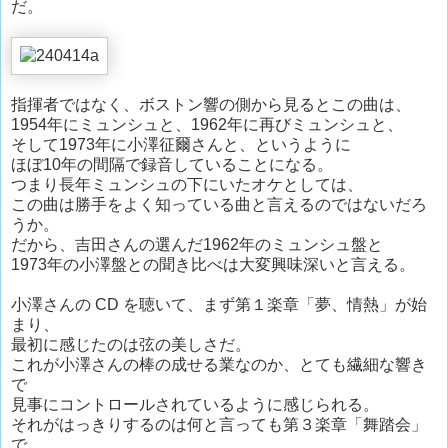
だ。
指揮者ではなく、ボストン響の側から見るとこの曲は、
1954年にミュンシュと、1962年に再びミュンシュと、
そして1973年に小澤征爾さんと、というように
ほぼ10年の間隔で録音していることになる。
つまり長年ミュンシュの下にいたオケとしては、
この曲は勝手をよく知っている曲と言えるのではないだろ
うか。
だから、吉田さんの選んだ1962年のミュンシュ盤と
1973年の小澤盤との聞き比べは大変興味深いと言える。
小澤さんの CD を聴いて、まず第１楽章「夢、情熱」が始
まり、
最初に感じたのは弦の美しさだ。
これが小澤さんの棒の成せる業なのか、とても繊細な響き
で
見事にコントロールされているように感じられる。
それがはっきりするのは何と言っても第３楽章「舞踏会」
で、