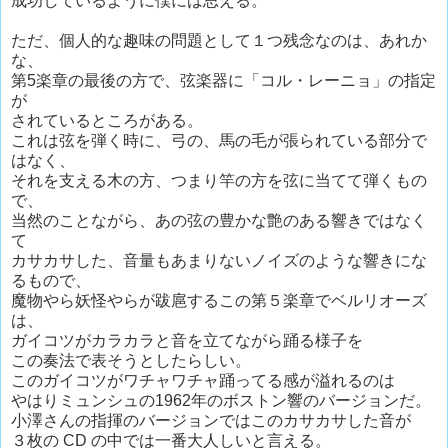
成功しているように僕には思える。
ただ、個人的な趣味の問題として１つ残念なのは、あれか
な、
第5楽章の最後の方で、弦楽器に「コル・レーニョ」の指定
が
されているところがある。
これは弦を弾く時に、弓の、馬の毛が張られている部分で
はなく、
それを支える木の方、つまり竿の方を弦に当てて弾くもの
で、
当然のことながら、あの弦の豊かな艶のある響きではなく
て
カサカサした、音量もあまりないノイズのような響きにな
るもので、
魔物やら妖怪やらが跋扈するこの第５楽章でベルリオーズ
は、
ガイコツがカラカラと音を立てながら踊る様子を
この奏法で表そうとしたらしい。
このガイコツがワチャワチャ踊ってる感が溢れるのは
やはりミュンシュの1962年のボストン響のバージョンだ。
小澤さんの指揮のバージョンではこのカサカサした音が
３枚の CD の中では一番大人しいと言える。