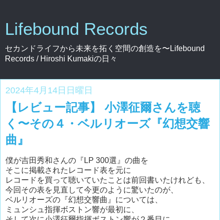
Lifebound Records
セカンドライフから未来を拓く空間の創造を〜Lifebound
Records / Hiroshi Kumakiの日々
2024年4月14日日曜日
【レビュー記事】 小澤征爾さんを聴
く〜その４・ベルリオーズ『幻想交響
曲』
僕が吉田秀和さんの『LP 300選』の曲を
そこに掲載されたレコード表を元に
レコードを買って聴いていたことは前回書いたけれども、
今回その表を見直して今更のように驚いたのが、
ベルリオーズの『幻想交響曲』については、
ミュンシュ指揮ボストン響が最初に、
そして次に小澤征爾指揮ボストン響が２番目に、