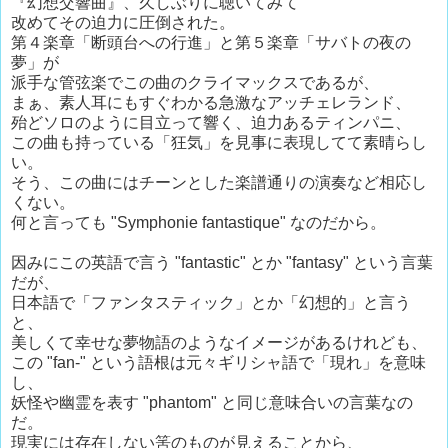
『幻想交響曲』、久しぶりに聴いてみて
改めてその迫力に圧倒された。
第４楽章「断頭台への行進」と第５楽章「サバトの夜の
夢」が
派手な管弦楽でこの曲のクライマックスであるが、
まぁ、素人耳にもすぐわかる急激なアッチェレランド、
殆どソロのように目立って響く、迫力あるティンパニ、
この曲も持っている「狂気」を見事に表現してて素晴らし
い。
そう、この曲にはチーンとした楽譜通りの演奏など相応し
くない。
何と言っても "Symphonie fantastique" なのだから。
因みにこの英語で言う "fantastic" とか "fantasy" という言葉
だが、
日本語で「ファンタスティック」とか「幻想的」と言う
と、
美しくて幸せな夢物語のようなイメージがあるけれども、
この "fan-" という語根は元々ギリシャ語で「現れ」を意味
し、
妖怪や幽霊を表す "phantom" と同じ意味合いの言葉なの
だ。
現実には存在しない筈のものが見えることから、