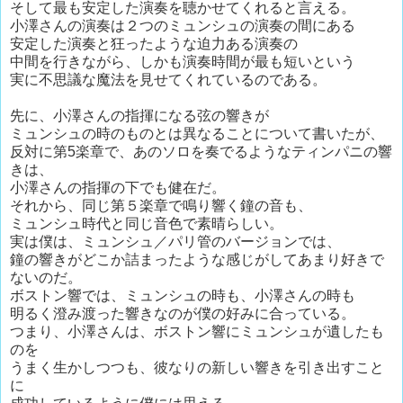
そして最も安定した演奏を聴かせてくれると言える。
小澤さんの演奏は２つのミュンシュの演奏の間にある
安定した演奏と狂ったような迫力ある演奏の
中間を行きながら、しかも演奏時間が最も短いという
実に不思議な魔法を見せてくれているのである。
先に、小澤さんの指揮になる弦の響きが
ミュンシュの時のものとは異なることについて書いたが、
反対に第5楽章で、あのソロを奏でるようなティンパニの響
きは、
小澤さんの指揮の下でも健在だ。
それから、同じ第５楽章で鳴り響く鐘の音も、
ミュンシュ時代と同じ音色で素晴らしい。
実は僕は、ミュンシュ／パリ管のバージョンでは、
鐘の響きがどこか詰まったような感じがしてあまり好きで
ないのだ。
ボストン響では、ミュンシュの時も、小澤さんの時も
明るく澄み渡った響きなのが僕の好みに合っている。
つまり、小澤さんは、ボストン響にミュンシュが遺したも
のを
うまく生かしつつも、彼なりの新しい響きを引き出すこと
に