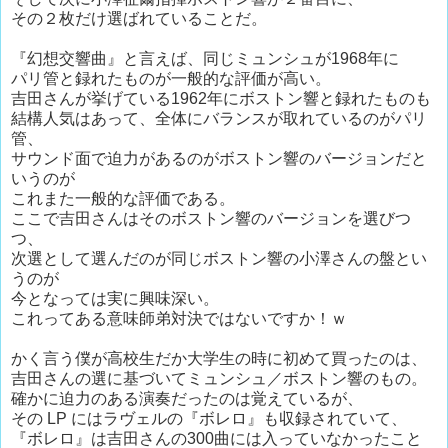
その２枚だけ選ばれていることだ。
『幻想交響曲』と言えば、同じミュンシュが1968年に
パリ管と録れたものが一般的な評価が高い。
吉田さんが挙げている1962年にボストン響と録れたものも
結構人気はあって、全体にバランスが取れているのがパリ
管、
サウンド面で迫力があるのがボストン響のバージョンだと
いうのが
これまた一般的な評価である。
ここで吉田さんはそのボストン響のバージョンを選びつ
つ、
次選として選んだのが同じボストン響の小澤さんの盤とい
うのが
今となっては実に興味深い。
これってある意味師弟対決ではないですか！ｗ
かく言う僕が高校生だか大学生の時に初めて買ったのは、
吉田さんの選に基づいてミュンシュ／ボストン響のもの。
確かに迫力のある演奏だったのは覚えているが、
その LP にはラヴェルの『ボレロ』も収録されていて、
『ボレロ』は吉田さんの300曲には入っていなかったこと