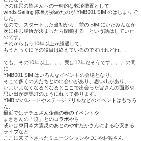
その住民の皆さんへの一時的な救済措置として
winds Seiling 隊長が始めたのが YMB001 SIM のはじまりで
した。
なので、スタートした当初から、前の SIM にいたみんなが
次に住む場所が決まったら閉鎖する、という話はしていた
のです。
それからもう10年以上が経過して、
もうとっくにその役目は終えているのですけれどね。。。
でも、その10年以上。。。実は12年だそうです。。。の間
に
YMB001 SIM はいろんなイベントの会場となり、
そこで多くの人たちとの出会いがあり、思い出があり、
いよいよなくなるとなるとここで出会った皆さんの面影や
思い出が走馬灯のように蘇って参ります。
YMB のパレードやステージドリルなどのイベントはもちろ
ん、
最近ではナチュさん企画の春のイベントや
まささんの「暁」とのコラボやら
或いは東日本大震災のあとのやすたかさんによる心安まる
ライブなど
ここに来て下さったミュージシャンや DJ やお客さん、