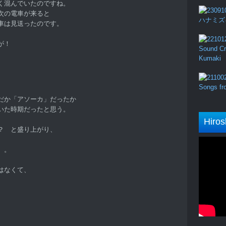
く混んでいたのですね。
次の電車が来ると
ハナミズキ (
車は見送ったのです。
が！
Sound Cru
Kumaki
Songs fro
だか「アソーカ」だったか
いた時期だったと思う。
Hiros
？ と盛り上がり、
。。
、
はなくて、
。