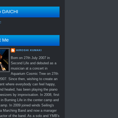
o DAICHI
c
t Me
HIROSHI KUMAKI
Born on 27th July 2007 in
Second Life and debuted as a
musician at a concert in
Aquarium Cosmic Tree on 27th
007. Since then, wishing to create an
ent where everybody can feel happy,
nd healed, has been playing the piano
esizers by improvisation. In 2008, first
in Burning Life in the center camp and
amp. In 2009 joined winds Seiling's
 Marching Band and now a manager
uctor of the band. As a solo and YMB's