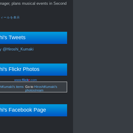
nager, plans musical events in Second
フィールを表示
hi's Tweets
y @Hiroshi_Kumaki
hi's Flickr Photos
www.
flick
r
.com
Go to
HiroshiKumaki's
photostream
hi's Facebook Page