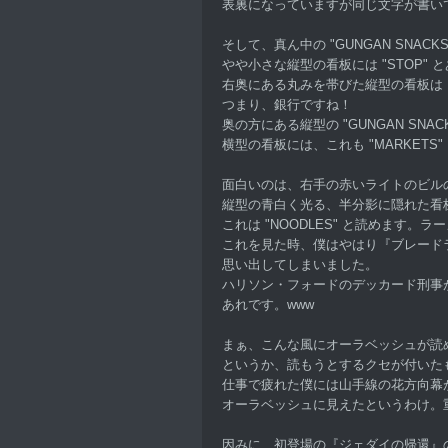
表裏になっていますが同じ文字が書い
そして、真ん中の "GUNGAN SNACK
やや小さな縦型の看板には "STOP" 
右奥にある丸みを帯びた縦型の看板は "$
つまり、銀行ですね！
奥の方にある縦型の "GUNGAN SNAC
横型の看板には、これも "MARKETS
面白いのは、右手の赤いライトのビル
縦型の青白く光る、半分影に隠れた看
これは "NOODLES" と読めます。
これを見た時、僕はやはり『ブレード
思い出してしまいました。
ハリソン・フォードのデッカード刑事が
あれです。www
まぁ、こんな風にオーラベッシュが読
というか、読もうとするクセが付いた
仕事で疲れた僕には山手線の花方向幕
オーラベッシュに見えたというわけ。
因みに、初登場の『ジェダイの帰還』