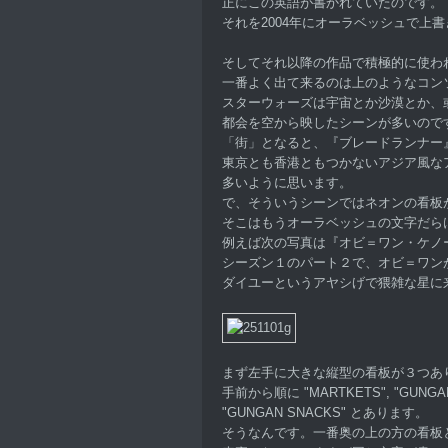
正にこの英語が書かれていたのです。
それを2004年にオーラベッシュで上
そしてそれ以降の作品で積極的に使わ
一番よく出て来るのは上のようなコン
スターウォーズは宇宙とか沙漠とか、
都会を空から映したシーンが多いので
「街」となると、『ブレードランナー
東京とも香港ともつかないアジア風な
多いように思います。
で、そういうシーンではネオンの看板
そこはもうオーラベッシュの文字だら
例えば次の写真は『オビ＝ワン・ケノ
シーズン１のパート２で、オビ＝ワン
ダイユーというアヤシげで猥雑な星に
まず左手に大きな縦型の看板が３つあ
手前から順に "MARTKETS", "GUNGAN
"GUNGAN SNACKS" とあります。
そうなんです。一番奥の上の方の看板