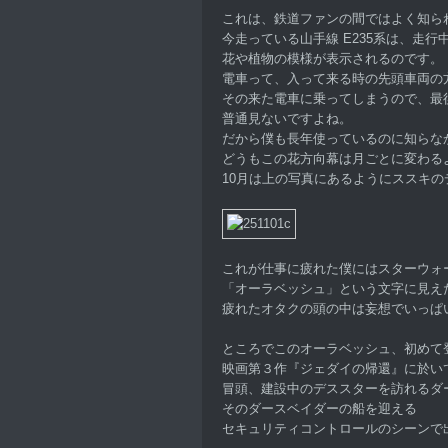
これは、鉄道ファンの間ではよく知ら
今走っている山手線 E235系は、走
花や植物の模様が表示されるのです。
電車って、入って来る時の先頭車両の
その来た電車に乗ってしまうので、最
普通見ないですよね。
だから僕も長年使っているのに知らな
どうもこの花方向幕は月ごとに変わる
10月は上の写真にあるようにススキ
これが仕事に疲れた僕にはスターウォ
「オーラベッシュ」という文字に見えた
疲れたオタクの頭の中は妄想でいっぱい
ところでこのオーラベッシュ、初めて
映画第３作『ジェダイの帰還』に於い
冒頭、建設中のデススターを訪れるダ
そのダースベイダーの船を迎える
セキュリティコントロールのシーンで