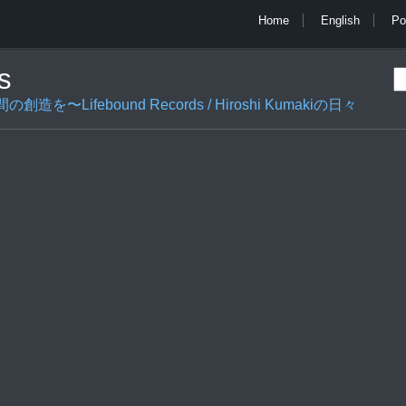
Home
English
Po
s
ifebound Records / Hiroshi Kumakiの日々