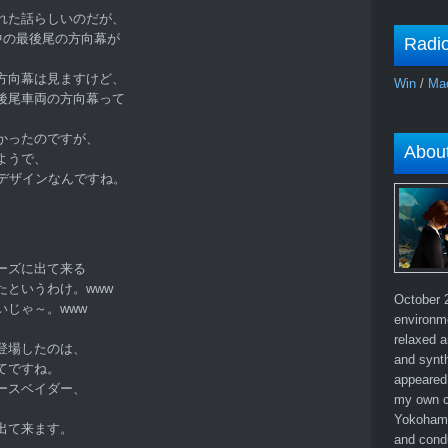
れた話らしいのだが、
行中の最後尾の方向幕が
Radi
方向幕は見ますけど、
Win
/
Ma
後尾車両の方向幕って
かったのですが、
Abou
ようで、
のデザインなんですね。
ーズに出て来る
というわけ。www
October 2
じゃ～。www
environm
relaxed a
登場したのは、
and synth
てですね。
appeared 
ースベイダー、
my own c
Yokohama
出て来ます。
and cond