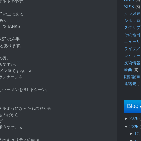
てあるのです。
SL9B
(8)
クマ温泉
S" の上にある
とあり、
シルク
BANK$",
スクリ
その他日
KS" の左手
ニュー
" とあります。
ライブ／
レビュ
の奥、
技術情
板ですが、
新曲
(6)
ラーメン屋ですね。ｗ
翻訳記
ランナー』を
連絡先
(1
ラーメンを食べ́るシーン。
Blog 
めるようになったものだから
ものだから、
►
2026
が
▼
2025
重症です。ｗ
►
12
のセキュリティの画面、