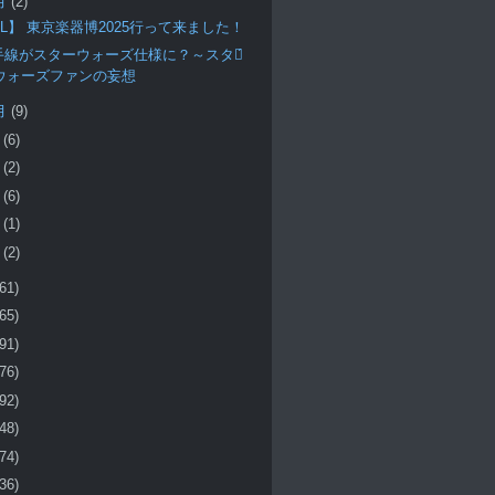
月
(2)
RL】 東京楽器博2025行って来ました！
手線がスターウォーズ仕様に？～スター́
ウォーズファンの妄想
月
(9)
月
(6)
月
(2)
月
(6)
月
(1)
月
(2)
(61)
(65)
(91)
(76)
(92)
(48)
(74)
(36)