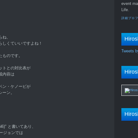
event ma
Life.
詳細プロ
らね、
Hiros
らしくていいですよね！
Tweets b
たものです。
ットとの対比表が
Hiros
載内容は
ベン・ケノービが
シーン。
Hiros
C N6)" と書いてあり、
バージョンでは