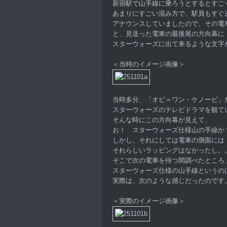
新宿駅で山手線に乗ろうとするとすご
あまりにすごい混み方で、駅員もすぐ
アナウンスしていましたので、その電
と、見送った電車の最後尾の方向幕に
スターウォーズに出て来るような文字
＜当時のイメージ画像＞
当時多分、「オビ＝ワン・ケノービ」
スターウォーズのテレビドラマを観て
そんな時にこの方向幕が見えて、
お！ スターウォーズ仕様山の手線か
しかし、それにしては電車の側面には
それらしいラッピングはなかったし。
そこで次の電車を待つ間調べたところ
スターウォーズ仕様の山手線というの
実際は、次のような感じだったのです
＜実際のイメージ画像＞