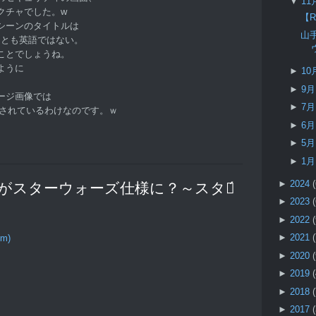
▼
11
クチャでした。w
【
シーンのタイトルは
山
なくとも英語ではない。
ことでしょうね。
ように
►
10
►
9
ージ画像では
►
7
が表示されているわけなのです。ｗ
►
6
►
5
►
1
►
2024
 “山手線がスターウォーズ仕様に？～スター́
►
2023
►
2022
►
2021
om)
►
2020
►
2019
►
2018
►
2017