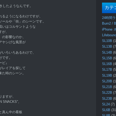
書きしたようなんです。
カテ
れるようになるわけですが、
24時間
ソールや「街」のシーンです。
Burn2 / B
或いはコルサントような
iPhone
すが、
Lifebo
』の影響なのか、
SL10B
(1
アヤシげな風景が
SL13B
(7
SL14B
(6
がいろいろあるわけで、
けです。
SL15B
(6
ービ』
SL16B
(4
がレイアを探して
SL17B
(5
来た時のシーン。
SL19B
(2
SL20B
(1
SL21B
(6
SL22B
(7
りますが、
SL23B
(6
 SNACKS",
SL24
(7)
SL6B
(31
と真ん中の看板
SL8B
(3)