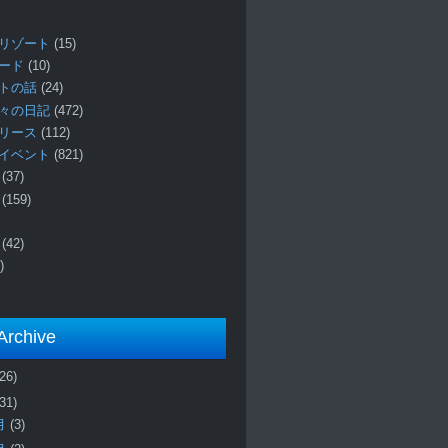
リゾート
(15)
ロード
(10)
プトの話
(24)
々の日記
(472)
リリース
(112)
イベント
(821)
ー
(37)
報
(159)
事
(42)
)
Archive
(26)
(31)
月
(3)