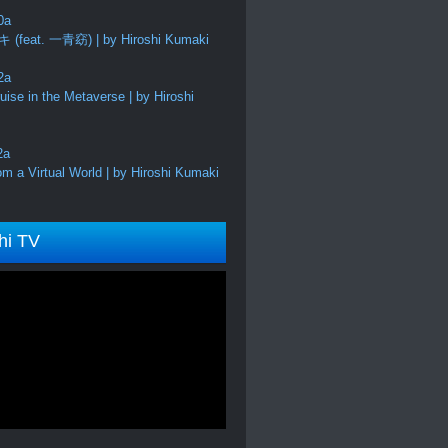
feat. 一青窈) | by Hiroshi Kumaki
ise in the Metaverse | by Hiroshi
m a Virtual World | by Hiroshi Kumaki
hi TV