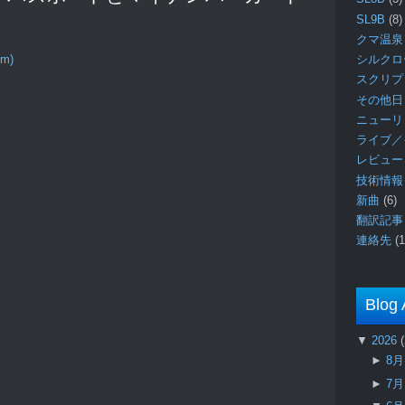
SL9B
(8)
クマ温泉
シルク
om)
スクリ
その他日
ニュー
ライブ／
レビュ
技術情
新曲
(6)
翻訳記
連絡先
(1
Blog 
▼
2026
►
8
►
7