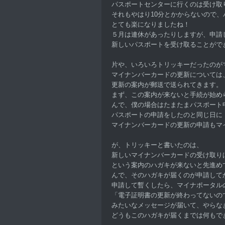
パスポートセンターに行くのは受け取
それもやはり10分とかからないので
とても楽になりましたね！
５月は連休があったりしますが、申請
新しいパスポートを受け取ることがで
片や、いろいろトリッキーだったのが
マイナンバーカードの更新については
更新の案内が郵送で送られてきます。
まず、この案内が来ないと手続が始め
んで、僕の場合はたまたまパスポート
パスポートの申請をしたのと同じ日に
マイナンバーカードの更新の申請もマ
が、トリッキーと書いたのは、
新しいマイナンバーカードの受け取り
という案内のハガキが来ないと先進め
んで、そのハガキが届くのが申請して
申請して暫くしたら、マイナポータル
「電子証明書の更新が終わってないの
みたいなメッセージが届いて、やらな
どうもこのハガキが届くまでは何もで