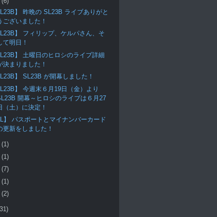
月
(6)
L23B】 昨晩の SL23B ライブありがと
うございました！
SL23B】 フィリップ、ケルパさん、そ
して明日！
SL23B】 土曜日のヒロシのライブ詳細
が決まりました！
L23B】 SL23B が開幕しました！
SL23B】 今週末６月19日（金）より
SL23B 開幕～ヒロシのライブは６月27
日（土）に決定！
RL】 パスポートとマイナンバーカード
の更新をしました！
月
(1)
月
(1)
月
(7)
月
(1)
月
(2)
(31)