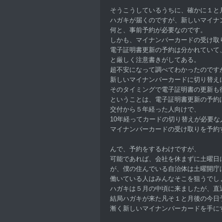
そうこうしているうちに、確かに１と
ハガキが届くのですが、新しいマイナ
何と、事前予約が必要なのです。
しかも、マイナンバーカードの受け取
電子証明書更新の予約は分かれていて
と厳しく注意書きがしてある。
超不安になって調べてわかったのです
新しいマイナンバーカードに切り替え
そのタイミングで電子証明書の更新も
ということは、電子証明書更新の予約
交付から５年経った人向けで、
10年経ってカードの切り替えが必要な
マイナンバーカードの受け取りを予約
んで、予約をするわけですが、
可能であれば、会社を休まずに土曜日
が、僕の住んでいる自治体は土曜開庁
働いている人はみんなそこを狙うでし
ハガキは５月の中頃に来ましたが、直
結局ハガキが来た凡そ１と月後の今日
漸く新しいマイナンバーカードを手に