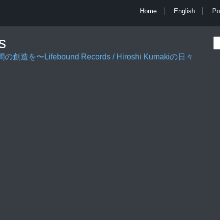
Home
English
Po
s
ifebound Records / Hiroshi Kumakiの日々