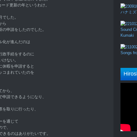
ーカード更新の年というわけ。
ハナミズキ (
月でした。
から
新の申請をしたのでした。
Sound Cru
Kumaki
ル化が進んだのは
。
Songs fro
行政手続をするのに
いけない。
に休暇を申請すると
ッコまれていたのを
Hiros
てから、
で申請できるようになり、
票を取りに行ったり、
ーを通じて
ので、
ができるのはありがたいです。