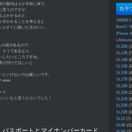
新の案内は３か月前に来て、
カテ
と思うのですが、
以上かかるのと、
24時間
か月かかることを考えると、
Burn2 / B
たらすぐに動いた方がいい、
iPhone
Lifebo
た人の波があるので
SL10B
(1
、そうであるなら、
SL13B
(7
いしたいところですね。
SL14B
(6
受け付けてほしいと
SL15B
(6
SL16B
(4
いといけないのは厳しいです。
SL17B
(5
www
SL19B
(2
ード、
SL20B
(1
といいなと思うヒロシでした！
SL21B
(6
SL22B
(7
SL23B
(6
SL24
(7)
SL6B
(31
 “【RL】 パスポートとマイナンバーカード
SL8B
(3)