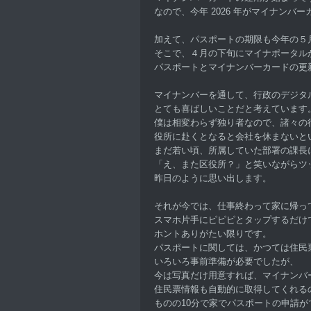
なので、今年 2026 年がマイナンバ
加えて、パスポートの期限も今年の５
そこで、４月の下旬にマイナポータル
パスポートとマイナンバーカードの更
マイナンバーを通して、行政のデジタ
とても喜ばしいことだと考えています
僕は相変わらず独り者なので、諸々の
役所に赴くとなると会社を休まないと
まだ若い頃、所属していた部署の課長
「え、また区役所？」と笑いながらツ
昨日のように思い出します。
それが今では、仕事終わって家に帰っ
スマホ片手にピピピとタップするだけ
ホントありがたい限りです。
パスポートに関しては、かつては住民
いろいろ事前準備が必要でしたが、
今は写真だけ用意すれば、マイナンバ
住民票情報も自動的に取得してくれる
ものの10分で家でパスポートの申請