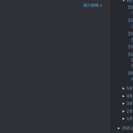
▼
6
前の投稿
»
【S
【
【
【S
【
【
►
5
►
4
►
3
►
2
►
1
►
2025