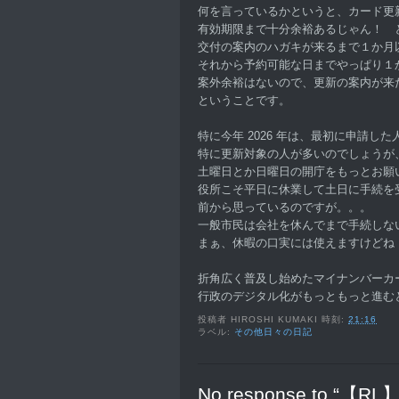
何を言っているかというと、カード更
有効期限まで十分余裕あるじゃん！ 
交付の案内のハガキが来るまで１か月
それから予約可能な日までやっぱり１
案外余裕はないので、更新の案内が来
ということです。
特に今年 2026 年は、最初に申請し
特に更新対象の人が多いのでしょうが
土曜日とか日曜日の開庁をもっとお願
役所こそ平日に休業して土日に手続を
前から思っているのですが。。。
一般市民は会社を休んでまで手続しな
まぁ、休暇の口実には使えますけどね！
折角広く普及し始めたマイナンバーカ
行政のデジタル化がもっともっと進む
投稿者
HIROSHI KUMAKI
時刻:
21:16
ラベル:
その他日々の日記
No response to