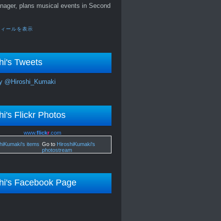
nager, plans musical events in Second
フィールを表示
hi's Tweets
y @Hiroshi_Kumaki
hi's Flickr Photos
www.
flick
r
.com
Go to
HiroshiKumaki's
photostream
hi's Facebook Page