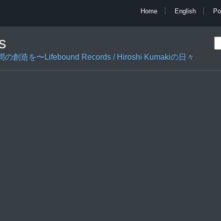
Home
English
Po
s
ifebound Records / Hiroshi Kumakiの日々