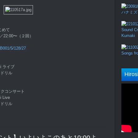
ハナミズキ (
をこめて
Sound Cru
Kumaki
／22:00〜（２回）
MB001/5/128/27
Songs fro
ki ライブ
ジドリル
Hiros
ックコンサート
Live
ジドリル
“【イベント】いよいよこのあと10:00よ