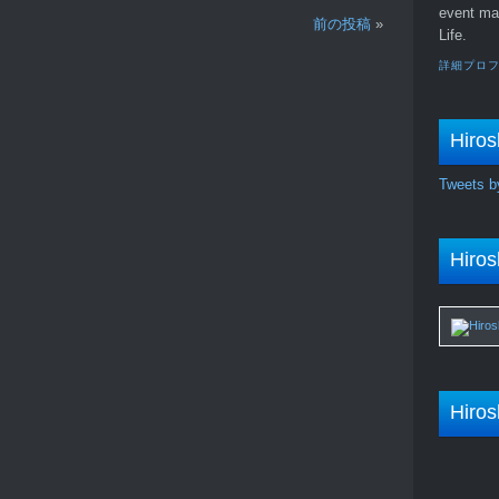
event ma
前の投稿
»
Life.
詳細プロ
Hiros
Tweets b
Hiros
Hiros