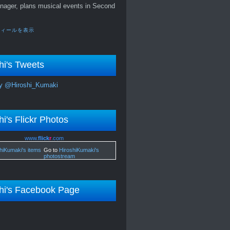
nager, plans musical events in Second
フィールを表示
hi's Tweets
y @Hiroshi_Kumaki
hi's Flickr Photos
www.
flick
r
.com
Go to
HiroshiKumaki's
photostream
hi's Facebook Page