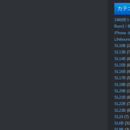
カテ
24時間
Burn2 / B
iPhone
Lifebo
SL10B
(1
SL13B
(7
SL14B
(6
SL15B
(6
SL16B
(4
SL17B
(5
SL19B
(2
SL20B
(1
SL21B
(6
SL22B
(7
SL23B
(6
SL24
(7)
SL6B
(31
SL8B
(3)