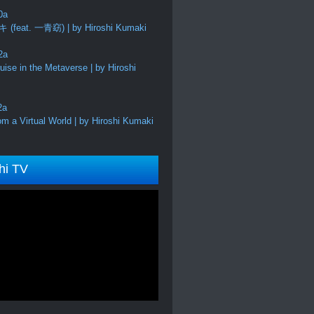
feat. 一青窈) | by Hiroshi Kumaki
ise in the Metaverse | by Hiroshi
m a Virtual World | by Hiroshi Kumaki
hi TV