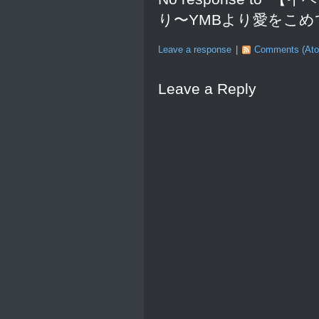
り〜YMBより愛をこめ
Leave a response
|
Comments (At
Leave a Reply