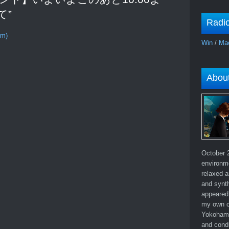
て”
Radi
om)
Win
/
Ma
Abou
October 2
environm
relaxed a
and synth
appeared 
my own c
Yokohama
and cond