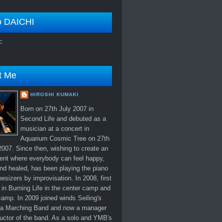
o DAICHI
c
t Me
HIROSHI KUMAKI
Born on 27th July 2007 in
Second Life and debuted as a
musician at a concert in
Aquarium Cosmic Tree on 27th
007. Since then, wishing to create an
ent where everybody can feel happy,
nd healed, has been playing the piano
esizers by improvisation. In 2008, first
in Burning Life in the center camp and
amp. In 2009 joined winds Seiling's
 Marching Band and now a manager
uctor of the band. As a solo and YMB's