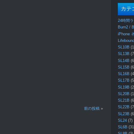
カテ
24時間
Burn2 / B
iPhone
Lifebo
SL10B
(1
SL13B
(7
SL14B
(6
SL15B
(6
SL16B
(4
SL17B
(5
SL19B
(2
SL20B
(1
SL21B
(6
SL22B
(7
前の投稿
»
SL23B
(6
SL24
(7)
SL6B
(31
SL8B
(3)