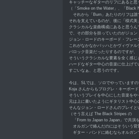
キャッチーなギターのリフにあると思
（「Smoke on the Water」、「Black 
それから「Burn」あたりのリフは
それを支えているのが、後に「様式美
クラシカルな楽曲構成にあると思うん
で、その部分を担っていたのがジョン
ジョン・ロードのキーボード・フレー
これがなかなかバッハとかヴィヴァル
バロック音楽だったりするのですが、
そういうクラシカルな要素を全く感じ
ハードなギター中心の音楽に仕上げて
すごいなぁ、と思うのです。
今は、SLでは、ソロでやっていますの
Koja さんからもプログレ・キーボー
そういうプレイを中心にした音楽をや
元は上に書いたようにギタリスト中心
そんなジョン・ロードさんのプレイと
（そう言えば The Black Stripes の
「From to Japan to Japan」で
オルガンで絡んだのにはそういう背
ギター・バンドに絡むならオルガン