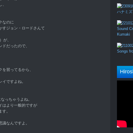
し、
ハナミズキ (
クなのに
かすジョン・ロードさんて
Sound Cru
Kumaki
S）が、
ンドだったので、
Songs fro
クを習ってるから、
Hiros
レイですよね。
になっちゃうよね。
イはより一般的ですが
ます。
思議なんですよ。