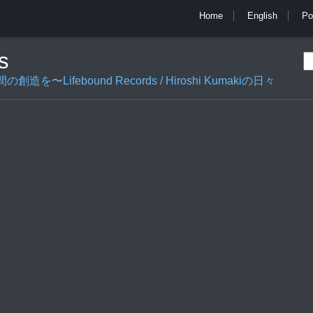
Home
English
Po
s
ifebound Records / Hiroshi Kumakiの日々