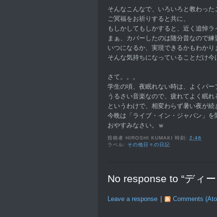
そんなこんなで、いろいろと教わった
ご冥福をお祈りすると共に、
もしかしてもしかすると、近く追悼ラ
まぁ、カバーしたのは随分昔なので練
いつになるか、実現できるかもわかり
そんな気持ちになっていることだけ今
さて。。。
学生の頃、夜眠れない時は、よくパー
うるさい音楽なので、疲れてよく眠れ
というわけで、相変わらず暑い夜が続
今晩は「ライブ・イン・ジャパン」を
おやすみなさい。ｗ
投稿者
HIROSHI KUMAKI
時刻:
2:46
ラベル:
その他日々の日記
No response to “
Leave a response
|
Comments (At