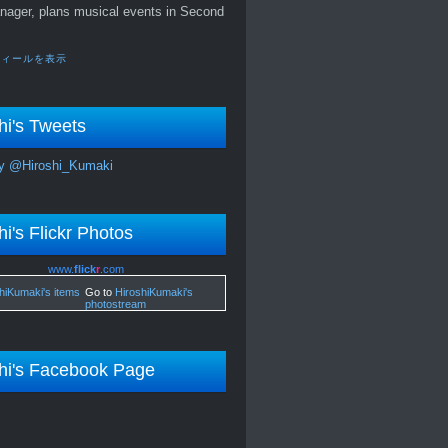
nager, plans musical events in Second
フィールを表示
hi's Tweets
y @Hiroshi_Kumaki
hi's Flickr Photos
www.
flick
r
.com
Go to
HiroshiKumaki's
photostream
hi's Facebook Page