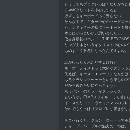
どうしてもプログレっぽくなりがちだ
方やギタリストを中心にすると
必ずしもキーボードって要らない。
そんな中で、ギター中心のハードロッ
セカンドギターの様にキーボードを響
本当にかっこいいと思いましたし、
僕自身最初のバンド（THE BEYOND
リンダ山本というギタリスト中心のバ
ものすごく参考になったんですよね。
話が行ったり来たりするけれど、
キーボーディストって大体がクラシッ
例えば、キース・エマーソンなんかは
もろクラシック〜〜〜という感じのプ
だから彼みたいにやっちゃうと、
もうバンドのカラーがクラシック、
というか、EL&Pスタイル、って感じ
イエスのリック・ウェイクマンのプレ
それでもやっぱりプログレな響きがし
そこへ行くと、ジョン・ロードって不
ディープ・パープルの魅力の一つは、