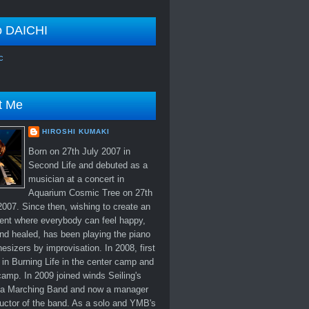
o DAICHI
c
t Me
HIROSHI KUMAKI
Born on 27th July 2007 in
Second Life and debuted as a
musician at a concert in
Aquarium Cosmic Tree on 27th
007. Since then, wishing to create an
ent where everybody can feel happy,
nd healed, has been playing the piano
esizers by improvisation. In 2008, first
in Burning Life in the center camp and
amp. In 2009 joined winds Seiling's
 Marching Band and now a manager
uctor of the band. As a solo and YMB's