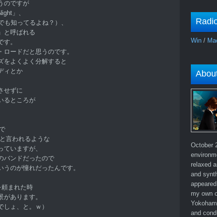
うのですが
Night」、
Radi
誰でも知ってるよね？）、
」と呼ばれる
Win
/
Ma
です。
・ロードだと思うのです。
ズをよくよく分解すると
ディとか
Abou
させずに
いるところが
で
ドと言われるような
October 2
っていますが、
environm
のバンドだったので
relaxed a
いうのが憧れだったんです。
and synth
appeared 
共演を頼まれた時
my own c
景があります。
Yokohama
でしょ、と。ｗ）
and cond