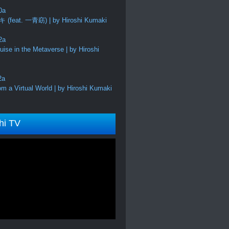
feat. 一青窈) | by Hiroshi Kumaki
ise in the Metaverse | by Hiroshi
m a Virtual World | by Hiroshi Kumaki
hi TV