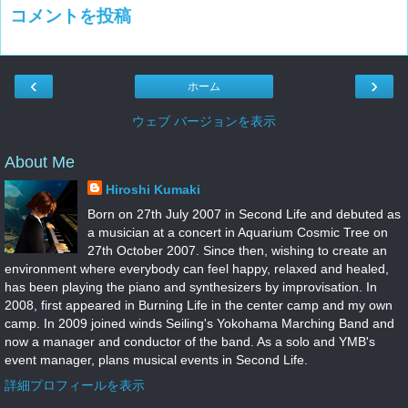
コメントを投稿
‹
›
ホーム
ウェブ バージョンを表示
About Me
Hiroshi Kumaki
Born on 27th July 2007 in Second Life and debuted as
a musician at a concert in Aquarium Cosmic Tree on
27th October 2007. Since then, wishing to create an
environment where everybody can feel happy, relaxed and healed,
has been playing the piano and synthesizers by improvisation. In
2008, first appeared in Burning Life in the center camp and my own
camp. In 2009 joined winds Seiling's Yokohama Marching Band and
now a manager and conductor of the band. As a solo and YMB's
event manager, plans musical events in Second Life.
詳細プロフィールを表示