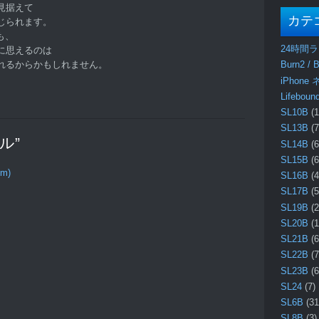
見据えて
カテ
じられます。
ても、
24時間
に思えるのは
れるからかもしれません。
Burn2 / B
iPhone
Lifebo
SL10B
(1
SL13B
(7
プル”
SL14B
(6
SL15B
(6
om)
SL16B
(4
SL17B
(5
SL19B
(2
SL20B
(1
SL21B
(6
SL22B
(7
SL23B
(6
SL24
(7)
SL6B
(31
SL8B
(3)