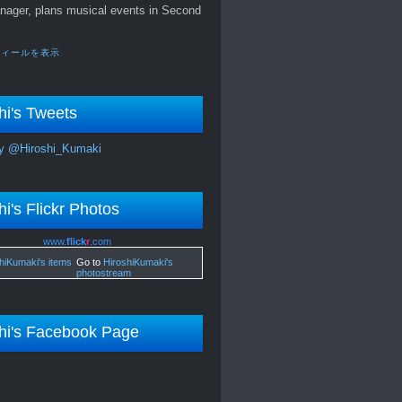
nager, plans musical events in Second
フィールを表示
hi's Tweets
y @Hiroshi_Kumaki
hi's Flickr Photos
www.
flick
r
.com
Go to
HiroshiKumaki's
photostream
hi's Facebook Page