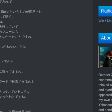
てみれば
Radi
 Store というものが用意され
して聴く、
Win
/
Ma
ね。
先行していて
のソニーにも
きなかったことですね。
Abou
潰しかねないことは
 ストアから
ん買ってますね。
October 2
environm
ワードで検索できるのも
relaxed a
and synth
と持ち歩いているような
appeared 
なったわけですね。
my own c
Yokohama
and cond
かな、と思わせるのが、