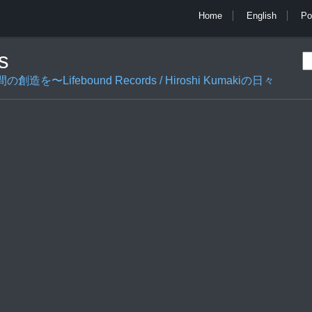
Home
English
Po
s
ifebound Records / Hiroshi Kumakiの日々