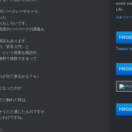
event ma
。
Life.
UCバークレーやエール、
った
詳細プロ
おもしろいです。
教授のハーバードの講義も
Hiros
演説もあります。
の「哲学入門」と
Tweets b
」という授業を購読中。
無料で体験できるって
Hiros
れが出て来るかも？ｗ）
表になったのが
などに触れた時は、
Hiros
そうだと感じたものですが、
たわけですね。
に、