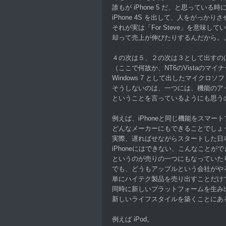
誰もが iPhone 5 だ、と思っている時
iPhone 4S を出して、人をがっかり
それが実は「For Steve」を意味し
却って売上が伸びたりするんだから。
４の次は５、２の次は３として出すの
（ここで何故か、NT6のVistaのマイ
Windows 7 として出したマイクロ
そうしないのは、一つには、機能のア
ということを言っているようにも思う
例えば、iPhoneと同じ機能をスマー
どんなメーカーにもできることでしょ
実際、遅ればせながらスタートした日
iPhoneにはできない、こんなことが
というのが売りの一つにもなっていた
でも、どうもアップルという会社がや
単にハイテク製品を売り出すことだけ
同時に新しいプラットフォームを生み
新しいライフスタイルを築くことにあ
例えば iPod。