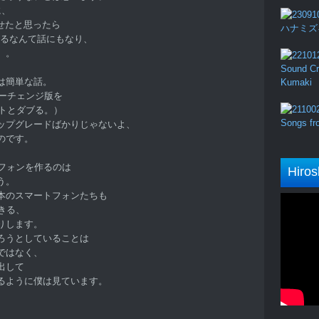
に、
させたと思ったら
ハナミズキ (
ているなんて話にもなり、
。。
Sound Cru
は簡単な話。
Kumaki
ナーチェンジ版を
ソフトとダブる。）
Songs fro
ップグレードばかりじゃないよ、
のです。
トフォンを作るのは
Hiros
う。
本のスマートフォンたちも
できる、
りします。
ろうとしていることは
ではなく、
出して
るように僕は見ています。