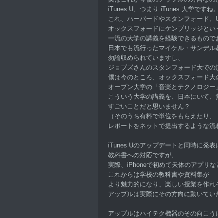
iTunes U、つまり iTunes 大学ですね
これ、ハーバードやスタンフォード、
オックスフォードにケンブリッジとい
一流の大学の講義を経験できるもので
日本でも流行ったマイケル・サンデル
勿論収められていますし、
ジョブズさんのスタンフォード大での
僕は今のところ、オックスフォード大
オープン大学の「音楽とテクノロジー
こういう大学の講義を、日本にいて、
すごいことだと思いません？
（そのうち有料で単位をもらえたり、
レポートをネットで提出するような流
iTunes Uのアップデートと同時に発
教科書への対応ですが、
実際、iPhoneで初めて天体のアプリ
これからは学校の教科書や資料集が
より魅力的になり、楽しい授業を作れ
アップルは実際にその方向に動いてい
アップルはハイテク機器のその向こう