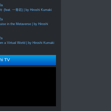
feat. 一青窈) | by Hiroshi Kumaki
ise in the Metaverse | by Hiroshi
m a Virtual World | by Hiroshi Kumaki
hi TV