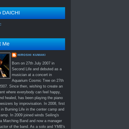
o DAICHI
c
t Me
HIROSHI KUMAKI
Born on 27th July 2007 in
Second Life and debuted as a
musician at a concert in
Aquarium Cosmic Tree on 27th
007. Since then, wishing to create an
ent where everybody can feel happy,
nd healed, has been playing the piano
esizers by improvisation. In 2008, first
in Burning Life in the center camp and
amp. In 2009 joined winds Seiling's
 Marching Band and now a manager
uctor of the band. As a solo and YMB's