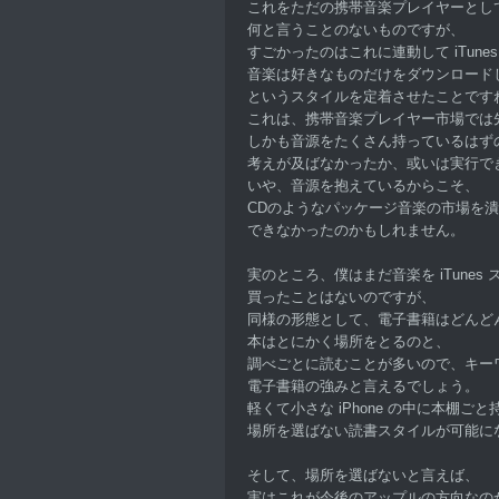
これをただの携帯音楽プレイヤーとし
何と言うことのないものですが、
すごかったのはこれに連動して iTunes
音楽は好きなものだけをダウンロード
というスタイルを定着させたことです
これは、携帯音楽プレイヤー市場では
しかも音源をたくさん持っているはず
考えが及ばなかったか、或いは実行で
いや、音源を抱えているからこそ、
CDのようなパッケージ音楽の市場を
できなかったのかもしれません。
実のところ、僕はまだ音楽を iTunes
買ったことはないのですが、
同様の形態として、電子書籍はどんど
本はとにかく場所をとるのと、
調べごとに読むことが多いので、キー
電子書籍の強みと言えるでしょう。
軽くて小さな iPhone の中に本棚ご
場所を選ばない読書スタイルが可能に
そして、場所を選ばないと言えば、
実はこれが今後のアップルの方向なの