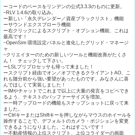
ーコードのベースをリンデンの公式3.3.3のものに更新。
−RLV 1.4.6の取り込み。
ー新しい「永久デレンダー／資産ブラックリスト」機能
ーサウンドエクスプローラ機能
ー右クリックによるスクリプト・オプション機能、これは
最高です！
−OpenSim 環境設定パネルと進化したグリッド・マネージ
ャ
−クリエイターのための新しいツールと機能改善がたくさ
ん！ チェックして下さい。
ーLSLプリプロセッサも帰って来ました！
ースクリプト経由でオン／オフできるクライアントAO、こ
れも随分前から強い要望があったものです。みなさんに喜
んでほしくて実装しました！
ーIMやチャットでこれまで以上に大量の発言をコピペでき
るよう、テキストのバッファーサイズを増加。
ー一時アップロードの機能もスナップショットに戻って来
ました。
ーCtrlキーまたはShiftキーを押しながらマウスのホイールを
操作することで、デフォルトのカメラ・ポジションを変更
できるようになりました。これはすごいです！
ー不動産情報の上位スクリプト、上位コライダーの画面