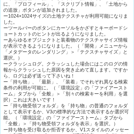
に、「プロフィール」、「スクリプト情報」、「土地から
の追放」ボタンが追加されました。
ー1024×1024サイズの土地テクスチャが利用可能になりま
した。
ーツールバーのボタンにカーソルをかざすとキーボードシ
ョートカットのヒントが出るようになりました。
ーあらゆるオブジェクトと装着物のテクスチャサイズ情報
が表示できるようになりました。（「開発」メニューから
「メタデータのレンダリング」＞「テクスチャサイズ」と
選択。）
ークラッシュログ。クラッシュした場合にはこのログの情
報からクラッシュした原因を突き止めて直します。ですか
ら、ログは必ず送って下さいね！
ー「持ち物」、「最新」、「装着」でそれぞれ異なる検索
条件の利用が可能に。（「環境設定」の「ファイアースト
ーム」タブから「全般」＞「別々の検索キーを利用」を選
択）これは大きいです！
ー「持ち物受領フォルダ」を「持ち物」の普通のフォルダ
として表示するか、V3の標準的な方法で表示するか選択可
能。（「環境設定」の「ファイアーストーム」タブから
「全般」＞「持ち物受領フォルダを表示」を選択。）
ー持ち物を受け取るか拒否するか、V1スタイルのメッセー