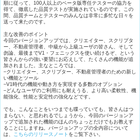
順に従って、100人以上のベータ版専任テスターの協力を
得て、徹底した品質テストが実施されているのです。この
間、品質チームとテスターのみんなは非常に多忙な日々を
送って来たのです。
主な改善のポイント
今回のバージョンアップでは、クリエイター、スクリプタ
ー、不動産管理者、中級から上級ユーザの皆さん、そして
勿論、最後までV1・フェニックスを使い続けるぞ、という
皆さんからの強い要望にお応えして、たくさんの機能が追
加されました。主なところでは、
−クリエイター、スクリプター、不動産管理者のための新し
い機能とツール
−V1時代の機能や動き方を実現する多数のオプション
−どんなユーザのご利用にも耐えうる、より高い柔軟性、機
能強化、性能と安定性の強化などです。
でも、こんなことをいつまでも喋っていても、皆さんはつ
まらない、と思われるでしょうから、今回のバージョンア
ップで追加された機能のほんのちょっとだけでもお教えす
ることにしますね。バージョンアップの全内容について
は、
こちらのリリースノート
をご覧下さい。