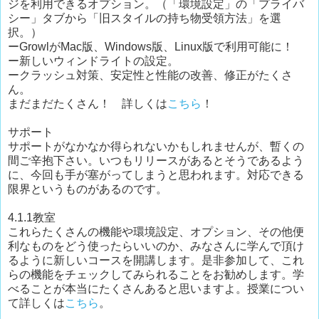
ジを利用できるオプション。（「環境設定」の「プライバ
シー」タブから「旧スタイルの持ち物受領方法」を選
択。）
ーGrowlがMac版、Windows版、Linux版で利用可能に！
ー新しいウィンドライトの設定。
ークラッシュ対策、安定性と性能の改善、修正がたくさ
ん。
まだまだたくさん！ 詳しくは
こちら
！
サポート
サポートがなかなか得られないかもしれませんが、暫くの
間ご辛抱下さい。いつもリリースがあるとそうであるよう
に、今回も手が塞がってしまうと思われます。対応できる
限界というものがあるのです。
4.1.1教室
これらたくさんの機能や環境設定、オプション、その他便
利なものをどう使ったらいいのか、みなさんに学んで頂け
るように新しいコースを開講します。是非参加して、これ
らの機能をチェックしてみられることをお勧めします。学
べることが本当にたくさんあると思いますよ。授業につい
て詳しくは
こちら
。