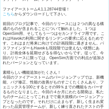
ファイアーストーム4.1.1.28744登場！
こちら
からダウンロードして下さい。
前回のブログ記事で、今回のリリースには２つの異なる構
成のものが含まれることについて触れました。１つは
OpenSim用、そしてもう一つはセカンドライフ用です。こ
れはHavokの利用に関するリンデンの要求に応えるためで
す。これはまだ将来に向けての計画段階に過ぎません。パ
スファインダーもHavokも現段階では使えない状態にあ
り、計画全体を延期せざるを得ないからです。従って、今
回のリリースに限っては、OpenSim方面での利点が追加さ
れたバージョンとなっています。
素晴らしい機能追加がたくさん！
今回のファイアーストームのバージョンアップでは、新機
能、バグ修正、性能の改善がものすごくたくさんあり、フ
ェニックスを100とするとその99％までの機能をカバーす
るものとなりました。今回の４か月にわたる開発は、私た
ちのチームにとってこれまでで最大規模のバージョンアッ
プとなったのです。それだけに止まらず、新しく生まれ変
わった品質管理チームが、新しく練り直されたテストの手