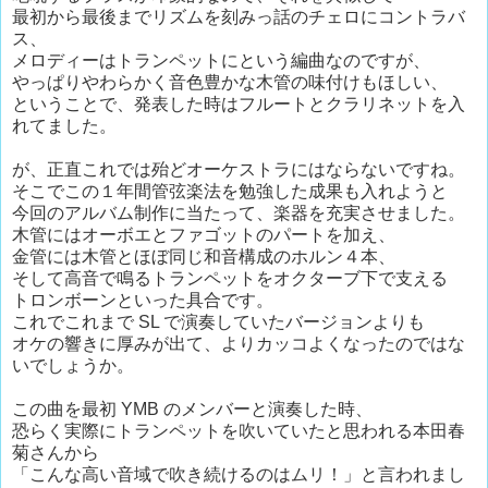
最初から最後までリズムを刻みっ話のチェロにコントラバ
ス、
メロディーはトランペットにという編曲なのですが、
やっぱりやわらかく音色豊かな木管の味付けもほしい、
ということで、発表した時はフルートとクラリネットを入
れてました。
が、正直これでは殆どオーケストラにはならないですね。
そこでこの１年間管弦楽法を勉強した成果も入れようと
今回のアルバム制作に当たって、楽器を充実させました。
木管にはオーボエとファゴットのパートを加え、
金管には木管とほぼ同じ和音構成のホルン４本、
そして高音で鳴るトランペットをオクターブ下で支える
トロンボーンといった具合です。
これでこれまで SL で演奏していたバージョンよりも
オケの響きに厚みが出て、よりカッコよくなったのではな
いでしょうか。
この曲を最初 YMB のメンバーと演奏した時、
恐らく実際にトランペットを吹いていたと思われる本田春
菊さんから
「こんな高い音域で吹き続けるのはムリ！」と言われまし