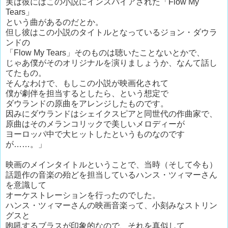
実は彼にはこの小説にインスパイアされた「Flow My
Tears」
という曲があるのだとか。
但し彼はこの小説のタイトルとなっているジョン・ダウラ
ンドの
「Flow My Tears」そのものは聴いたことないとかで、
じゃあ僕がそのオリジナルを演りましょうか、なんて話し
てたもの。
そんなわけで、もしこの小説が映画化されて
僕が劇伴を担当するとしたら、という想定で
ダウランドの原曲をアレンジしたものです。
因みにダウランドはシェイクスピアと同世代の作曲家で、
原曲はそのメランコリックで美しいメロディーが
ヨーロッパ中で大ヒットしたというものなのです
が……。」
映画のメインタイトルということで、当時（そして今も）
話題作の音楽の殆どを担当しているハンス・ツィマーさん
を意識して
オーケストレーションを行ったのでした。
ハンス・ツィマーさんの映画音楽って、小刻みなストリン
グスと
咆吼するブラスが印象的なので、それを真似して