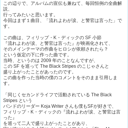
この辺りで、アルバムの宣伝も兼ねて、毎回恒例の全曲解
説、
行ってみたいと思います。
今回はまず１曲目、「流れよわが涙、と警官は言った」で
す。
この曲は、フィリップ・K・ディックの SF 小節
『流れよわが涙、と警官は言った』が映画化されて、
そのメインテーマの作曲をヒロシが依頼されたら？
という仮定の下に作った曲です。
当時、というのは 2009 年のことなんですが、
この SF を巡って The Black Stripes のこじゃさんと
盛り上がったことがあったのです。
この曲を作った当時の僕のコメントをそのまま引用しま
す。
「同じくセカンドライフで活動されている The Black
Stripes という
バンドのリーダー Koja Writer さんも僕もSFが好きで、
フィリップ・K・ディックの『流れよわが涙、と警官は言
った』
を巡って二人で盛り上がったことがあり、