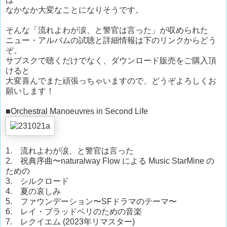
なかなか大変なことになりそうです。
そんな「流れよわが涙、と警官は言った」が収められた
ニュー・アルバムの試聴と詳細情報は下のリンクからどう
ぞ。
サブスクで聴くだけでなく、ダウンロード販売をご購入頂
けると
大変喜んでまた頑張っちゃいますので、どうぞよろしくお
願いします！
■Orchestral Manoeuvres in Second Life
1. 流れよわが涙、と警官は言った
2. 祝典序曲〜naturalway Flow による Music StarMine の
ための
3. シルクロード
4. 夏の哀しみ
5. ファウンデーション〜SFドラマのテーマ〜
6. レイ・ブラッドベリのための音楽
7. レクイエム (2023年リマスター)