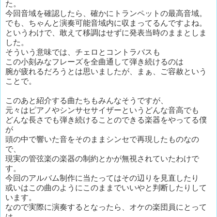
た。
今回音域を確認したら、確かにトランペットの最高音域。
でも、ちゃんと演奏可能音域内に収まってるんですよね。
というわけで、敢えて移調はせずに発表当時のままとしま
した。
そういう意味では、チェロとコントラバスも
この小刻みなフレーズを全曲通して弾き続けるのは
腕が疲れるだろうとは思いましたが、まぁ、ご容赦という
ことで。
このあと紹介する曲たちもみんなそうですが、
元々はピアノやシンサセサイザーというどんな音高でも
どんな長さでも弾き続けることのできる楽器をやってる僕
が
頭の中で響いた音をそのままシンセで再現したものなの
で、
現実の管弦楽の楽器の制約とかが無視されていたわけで
す。
今回のアルバム制作に当たってはその辺りを見直したり
或いはこの曲のようにこのままでいいやと判断したりして
います。
なので実際に演奏するとなったら、オケの楽団員にとって
は