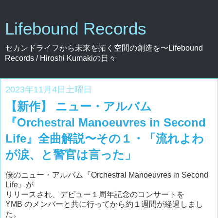
Lifebound Records
セカンドライフから未来を拓く空間の創造を〜Lifebound
Records / Hiroshi Kumakiの日々
2023年11月4日土曜日
【新作】 ニュー・アルバム
『Orchestral Manoeuvres in Second
Life』全曲解説〜その１・「流れよわ
が涙、と警官は言った」
僕のニュー・アルバム『Orchestral Manoeuvres in Second
Life』が
リリースされ、デビュー１周年記念のコンサートを
YMB のメンバーと共に行ってから約１週間が経過しまし
た。