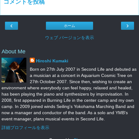
コメントを投稿
‹
›
ホーム
ウェブ バージョンを表示
About Me
Hiroshi Kumaki
Born on 27th July 2007 in Second Life and debuted as
a musician at a concert in Aquarium Cosmic Tree on
27th October 2007. Since then, wishing to create an
environment where everybody can feel happy, relaxed and healed,
has been playing the piano and synthesizers by improvisation. In
2008, first appeared in Burning Life in the center camp and my own
camp. In 2009 joined winds Seiling's Yokohama Marching Band and
now a manager and conductor of the band. As a solo and YMB's
event manager, plans musical events in Second Life.
詳細プロフィールを表示