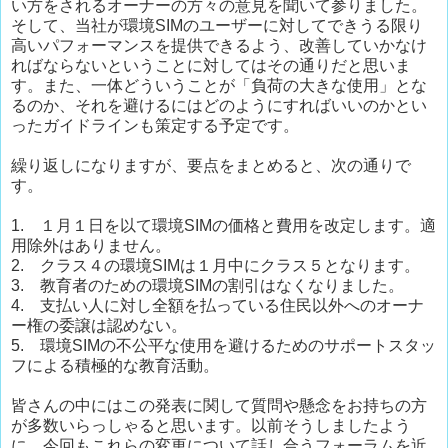
い方をされるオーナーの方々の意見を聞いて参りました。
そして、当社が環境SIMのユーザーに対してできうる限り
高いパフォーマンスを提供できるよう、改善していかなけ
ればならないということに対してはその通りだと思いま
す。また、一体どういうことが「負荷の大きな使用」とな
るのか、それを避けるにはどのようにすればいいのかとい
ったガイドラインも策定する予定です。
繰り返しになりますが、要点をまとめると、次の通りで
す。
1. １月１日を以て環境SIMの価格と費用を改定します。適
用除外はありません。
2. クラス４の環境SIMは１月中にクラス５となります。
3. 教育者のための環境SIMの割引はなくなりました。
4. 支払い人に対し全額を払っている住民以外へのオーナ
ー権の委譲は認めない。
5. 環境SIMの不公平な使用を避けるためのサポートスタッ
フによる積極的な教育活動。
皆さんの中にはこの発表に関して質問や懸念をお持ちの方
が多数いらっしゃると思います。以前そうしましたよう
に、今回もこれらの変更について話し合うフォーラムを近