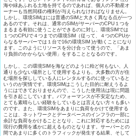
海や緑あふれる土地を持てるのであれば、個人の不動産オ
ーナーも当然同様の権利が与えられなければなりません。
しかし、環境SIMはには普通のSIMと大きく異なる点が一つ
あるのです。それは、通常のSIMがサーバーのCPU１つを
まるまる有効に使うことができるのに対し、環境SIMでは
１つのCPUで４つまでの環境SIM（従って、４つのCPUか
らなるサーバーでは１台で16の環境SIM )が動くことになり
ます。このようにリソースを分け合って使うので、「あま
り負担のかからない使用」をすることとなるのです。
しかし、この環境SIMを海などのように殆ど何もない、人
通りも少ない場所として使用するよりも、大多数の方が住
む場所を探ししている人にレンタルするのに使っていると
いうのが実情です。環境SIMはこうした目的に耐えうるよ
うにはできておりませんので、こうした使用法は現に問題
を引き起こしています。パフォーマンスが不安定なため、
とても素晴らしい経験をしているとは言えない方々も多い
のです。また、環境SIMをあまりに負荷をかけて使用する
ことは、ネットワークとデータベースのインフラの一部に
余計な負荷をかけることとなり、これに対応するためには
現行の費用を遙かに超えるものとなります。サーバーとの
間であまりに多くのトラフィックが発生する結果、そして