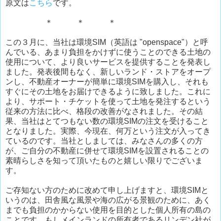
原文は
こちら
です。
＊ ＊ ＊
この３月に、当社は環境SIM（英語は "openspace"）と呼
んでいる、あまり負担をかけずに使うことのできる土地の
使用について、より良いサービスを提供することを発表し
ました。発表後間もなく、新しいランド・ストアをオープ
ンし、不動産オーナーが簡単に環境SIMを購入し、それも
すぐにその土地をお届けできるように致しました。これに
より、サポート・チケットを使って土地を発注するという
従来の方法に比べ、格段の改善がなされました。その結
果、当社はとてつもない数の環境SIMの注文を受けること
となりました。実際、今現在、何万という注文が入ってき
ているのです。当社としましては、みなさんの多くの方
が、ご自分の不動産に併せて環境SIMを設置されることの
素晴らしさを知って頂いたものと嬉しい限りでございま
す。
ご存知ない方のために改めて申し上げますと、環境SIMと
いうのは、田舎風な風景や海の広がる景観のために、あく
までも負担のかからない使用を目的とした個人所有の島の
ことです。もしメインランドの所有者であるリンデン社が