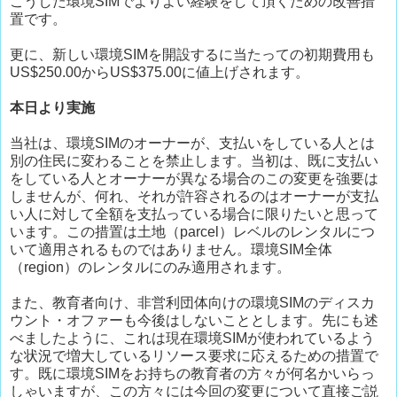
こうした環境SIMでよりよい経験をして頂くための改善措
置です。
更に、新しい環境SIMを開設するに当たっての初期費用も
US$250.00からUS$375.00に値上げされます。
本日より実施
当社は、環境SIMのオーナーが、支払いをしている人とは
別の住民に変わることを禁止します。当初は、既に支払い
をしている人とオーナーが異なる場合のこの変更を強要は
しませんが、何れ、それが許容されるのはオーナーが支払
い人に対して全額を支払っている場合に限りたいと思って
います。この措置は土地（parcel）レベルのレンタルにつ
いて適用されるものではありません。環境SIM全体
（region）のレンタルにのみ適用されます。
また、教育者向け、非営利団体向けの環境SIMのディスカ
ウント・オファーも今後はしないこととします。先にも述
べましたように、これは現在環境SIMが使われているよう
な状況で増大しているリソース要求に応えるための措置で
す。既に環境SIMをお持ちの教育者の方々が何名かいらっ
しゃいますが、この方々には今回の変更について直接ご説