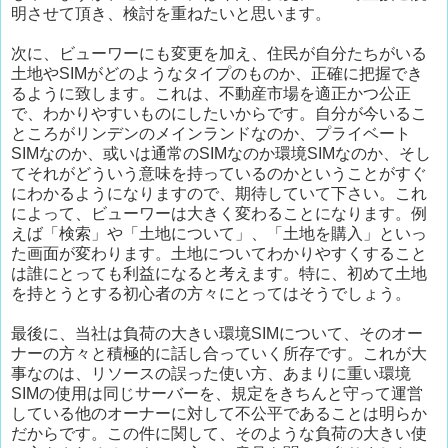
明させて頂き、検討を重ねたいと思います。
次に、ビューワーにも変更を加え、住民が自分たちがいる
土地やSIMがどのようなタイプのものか、正確に把握でき
るように致します。これは、不動産市場を適正かつ公正
で、わかりやすいものにしたいからです。自分が今いるこ
ところがリンデンのメインランドなのか、プライベート
SIMなのか、或いは通常のSIMなのか環境SIMなのか、そし
てそれがどういう意味を持っているのかということがすぐ
にわかるようになりますので、期待していて下さい。これ
によって、ビューワーは大きく変わることになります。例
えば「検索」や「土地について」、「土地を購入」といっ
た画面が変わります。土地についてわかりやすくすること
は誰にとっても利益になると考えます。特に、初めて土地
を持とうとする初心者の方々にとってはそうでしょう。
最後に、当社は負荷の大きい環境SIMについて、そのオー
ナーの方々と積極的に話し合っていく所存です。これが大
事なのは、リソースの誤った使い方、あまりに重い環境
SIMの使用は同じサーバーを、規定をきちんと守って運営
している他のオーナーに対して不公平であることは明らか
だからです。この件に関して、そのような負荷の大きい使